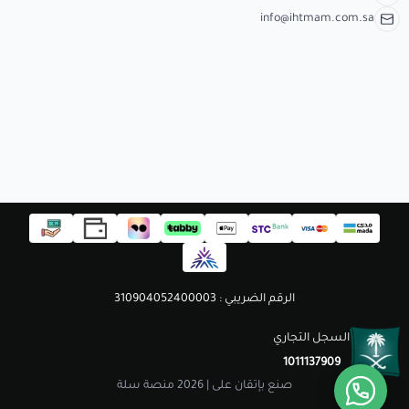
مستلزمات الطلاب
info@ihtmam.com.sa
الرقم الضريبي : 310904052400003
السجل التجاري
1011137909
صنع بإتقان على | 2026
منصة سلة