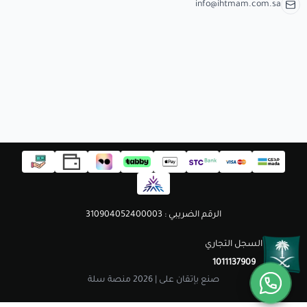
مستلزمات الطلاب
info@ihtmam.com.sa
الرقم الضريبي : 310904052400003
السجل التجاري
1011137909
صنع بإتقان على | 2026
منصة سلة