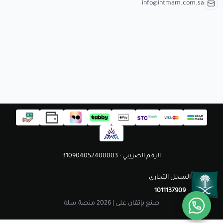
مستلزمات الطلاب
info@ihtmam.com.sa
الرقم الضريبي : 310904052400003
السجل التجاري
1011137909
صنع بإتقان على | 2026
منصة سلة