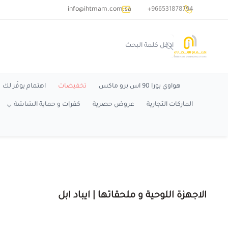
common.titles.skip_to_main_conten
info@ihtmam.com.sa
+966531878794
اهتمام
هواوي بورا 90 اس برو ماكس
تخفيضات
اهتمام يوفّر لك
الماركات التجارية
عروض حصرية
كفرات و حماية الشاشة
الاجهزة اللوحية و ملحقاتها | ايباد ابل