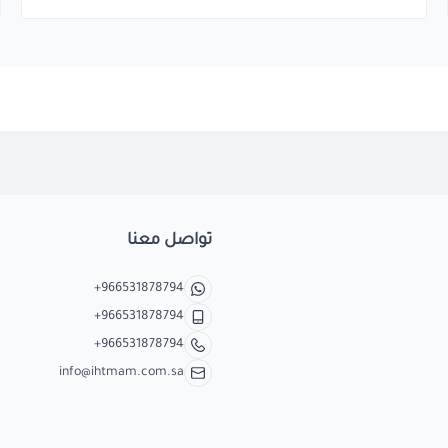
تواصل معنا
+966531878794
+966531878794
+966531878794
info@ihtmam.com.sa