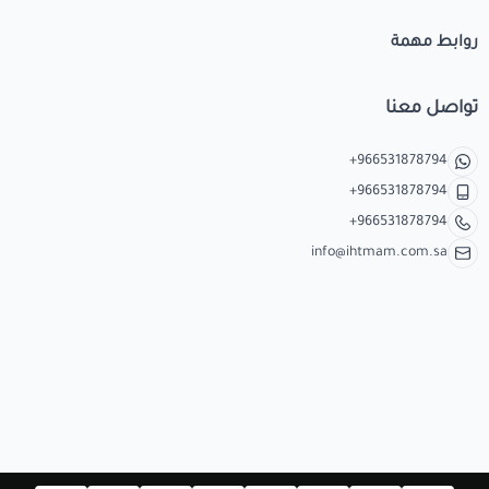
روابط مهمة
تواصل معنا
+966531878794
+966531878794
+966531878794
info@ihtmam.com.sa