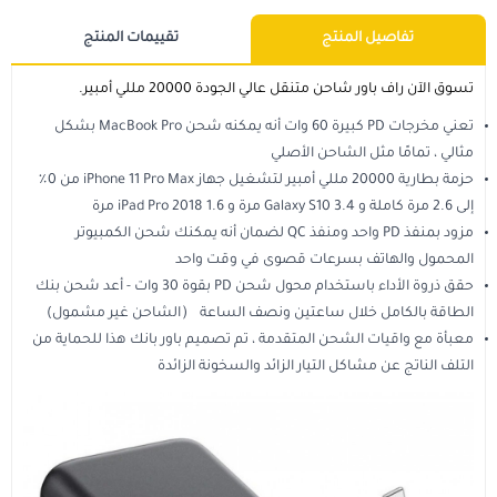
مستلزمات الطلاب
تفاصيل المنتج
تقييمات المنتج
تسوق الآن راف باور شاحن متنقل عالي الجودة 20000 مللي أمبير.
تعني مخرجات PD كبيرة 60 وات أنه يمكنه شحن MacBook Pro بشكل
مثالي ، تمامًا مثل الشاحن الأصلي
حزمة بطارية 20000 مللي أمبير لتشغيل جهاز iPhone 11 Pro Max من 0٪
إلى 2.6 مرة كاملة و Galaxy S10 3.4 مرة و iPad Pro 2018 1.6 مرة
مزود بمنفذ PD واحد ومنفذ QC لضمان أنه يمكنك شحن الكمبيوتر
المحمول والهاتف بسرعات قصوى في وقت واحد
حقق ذروة الأداء باستخدام محول شحن PD بقوة 30 وات - أعد شحن بنك
الطاقة بالكامل خلال ساعتين ونصف الساعة （الشاحن غير مشمول)
معبأة مع واقيات الشحن المتقدمة ، تم تصميم باور بانك هذا للحماية من
التلف الناتج عن مشاكل التيار الزائد والسخونة الزائدة