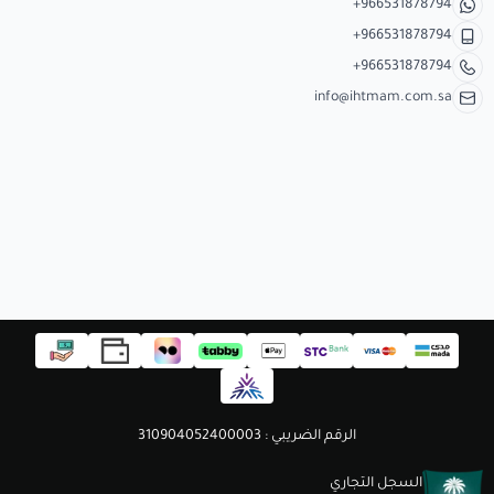
+966531878794
+966531878794
+966531878794
info@ihtmam.com.sa
الرقم الضريبي : 310904052400003
السجل التجاري