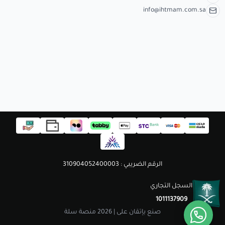
مستلزمات الطلاب
info@ihtmam.com.sa
الرقم الضريبي : 310904052400003
السجل التجاري
1011137909
صنع بإتقان على | 2026
منصة سلة