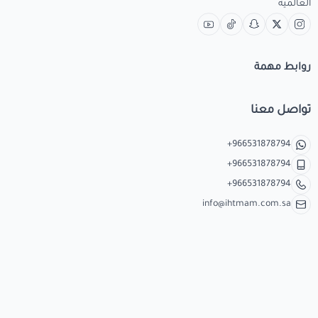
العالمية
روابط مهمة
تواصل معنا
+966531878794
+966531878794
+966531878794
info@ihtmam.com.sa