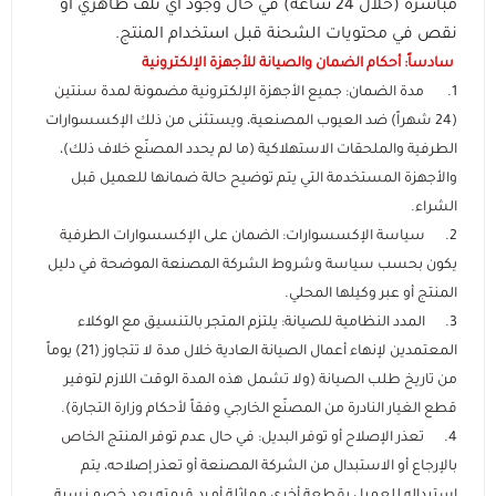
مباشرة (خلال 24 ساعة) في حال وجود أي تلف ظاهري أو
نقص في محتويات الشحنة قبل استخدام المنتج.
️ سادساً: أحكام الضمان والصيانة للأجهزة الإلكترونية
1. مدة الضمان: جميع الأجهزة الإلكترونية مضمونة لمدة سنتين
(24 شهراً) ضد العيوب المصنعية، ويستثنى من ذلك الإكسسوارات
الطرفية والملحقات الاستهلاكية (ما لم يحدد المصنّع خلاف ذلك)،
والأجهزة المستخدمة التي يتم توضيح حالة ضمانها للعميل قبل
الشراء.
2. سياسة الإكسسوارات: الضمان على الإكسسوارات الطرفية
يكون بحسب سياسة وشروط الشركة المصنعة الموضحة في دليل
المنتج أو عبر وكيلها المحلي.
3. المدد النظامية للصيانة: يلتزم المتجر بالتنسيق مع الوكلاء
المعتمدين لإنهاء أعمال الصيانة العادية خلال مدة لا تتجاوز (21) يوماً
من تاريخ طلب الصيانة (ولا تشمل هذه المدة الوقت اللازم لتوفير
قطع الغيار النادرة من المصنّع الخارجي وفقاً لأحكام وزارة التجارة).
4. تعذر الإصلاح أو توفر البديل: في حال عدم توفر المنتج الخاص
بالإرجاع أو الاستبدال من الشركة المصنعة أو تعذر إصلاحه، يتم