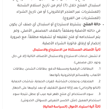
استبدال المنتج خلال (7) أيام من تاريخ استلام الشحنة
عرض الكل
إضاءات للتصوير
الاجهزة اللوحية و ملحقاتها
(للمشتريات عبر المتجر الإلكتروني) أو من تاريخ الشراء
(للمشتريات من الفروع).
ايفون
عرض الكل
عصا السيلفي ومانع الاهتزاز
الساعات الذكية وسوارات اللياقة
حالة المنتج
: يشترط لاسترجاع أو استبدال أي صنف أن يكون
في حالته الأصلية ومغلفاً بالغلاف المصنعي الأصلي، ولم
يتم استخدامه أو فتح تغليفه أو تشغيله مطلقاً، مع ضرورة
ايباد ابل
سامسونج
عرض الكل
الماركات التجارية
إحضار أو إرفاق فاتورة الشراء الأصلية.
ثانياً: الأصناف المستثناة من الاسترجاع والاستبدال
هونر
ساعات ابل
عروض حصرية
ايباد سامسونج
لا تشمل خدمات الاسترجاع والاستبدال الأصناف التالية (إلا في حال
وجود خلل مصنعي):
انفينيكس
ايباد هواوي
ساعات سامسونج
كفرات و حماية الشاشة
1. البطاقات الرقمية ومسبقة الدفع: بطاقات الشحن، بطاقات
الألعاب، والقسائم الإلكترونية بأنواعها.
شاومي
ايباد هونر
عرض الكل
ساعات هواوي
الشواحن والمنصات
2. الملحقات وحمايات الشاشة: كفرات الحماية، شاشات الحماية
(النانو والزجاجي) بعد إزالة لاصق التغليف أو بعد تركيبها على الجهاز.
هواوي
عرض الكل
كفرات ايفون
اجهزة التابلت
الصوتيات والسماعات
ماركات ساعات متنوعة
3. سوء الاستخدام: أي منتج ظهر فيه عيب أو عطل نتيجة سوء
استخدام العميل (مثل: الكسر، التعرض للسوائل، الخدوش).
كيابل
عرض الكل
عرض الكل
وصل حديثا
الأجهزة المنزلية والشبكات
إكسسوارات الأجهزة اللوحية
اكسسوارات الساعات الذكية
ثالثاً: آلية استرداد الأموال (السياسة المالية)
إكسسوارات الساعات (أساور وحماية)