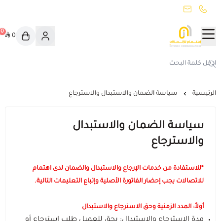
common.titles.skip_to_main_conten
جميع الأقسام
0
0
اهتمام
هواوي بورا 90 اس برو ماكس
تخفيضات
الرئيسية
سياسة الضمان والاستبدال والاسترجاع
اهتمام يوفّر لك
سياسة الضمان والاستبدال
ايفون 17
والاسترجاع
صناع المحتوى
*للاستفادة من خدمات الإرجاع والاستبدال والضمان لدى اهتمام
للاتصالات يجب إحضار الفاتورة الأصلية وإتباع التعليمات التالية.
عرض الكل
مبخرة ذكية
أولاً: المدد الزمنية وحق الاسترجاع والاستبدال
الهواتف الذكية
أدوات صانع محتوى
مدة الاسترجاع والاستبدال: يحق للعميل طلب استرجاع أو