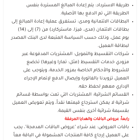
طريقة الاسترداد: يتم إعادة المبالغ المستردة بنفس
الطريقة التي تم الدفع بها الأصلية.
السماعات
عرض الكل
عرض الكل
الاجهزة المستعملة
اكسسوارات ايفون 17
مستلزمات السيارات
منصات وقواعد الشحن
استاندات وقواعد الجوال
البطاقات الائتمانية ومدى: تستغرق عملية إعادة المبالغ إلى
بطاقات الائتمان (مدى، فيزا، ماستركارد) من (7) إلى (14)
ايفون 16
عرض الكل
عرض الكل
مكبرات الصوت
الإكسسوارات والحماية
راوترات ومودمات منزلية
استاندات وقواعد الايبات
بطاريات متنقلة باوربانك
حامل تثبيت الجوال والكاميرا
يوم عمل، وذلك حسب السياسة المتبعة لدى البنك المصدر
لبطاقة العميل.
ايفون 15
داش كام
عرض الكل
عرض الكل
شاحن جداري
ملحقات الايباد
الألعاب والترفيه
ميكروفونات احترافية
سماعات أذن لاسلكية
مقويات إشارة الشبكة
شركات التقسيط والتمويل: المشتريات المدفوعة عبر
مزودي خدمات التقسيط (مثل: تمارا وغيرها) تخضع
رهيبنا
أقلام ذكية
عرض الكل
شواحن سيارة
راوترات متنقلة
بكجات الحماية
سماعات سلكية
كفرات سامسونج
أجهزة المنزل الذكي
وصلات ومحولات الصوت
قواعد تثبيت الجوال للسيارة
للشروط والأحكام الخاصة بمزود الخدمة، ويتوجب على
العميل تزويدنا بالفاتورة وإيصال الدفع لإتمام الإجراء
عرض الكل
كفرات ايباد
اضاءات تصوير
شاحن لا سلكي
سماعات الرأس
شاشات الحماية
كاميرات المراقبة
روترات ومودمات منزلية
شواحن ومحولات السيارة
الإداري معهم لحفظ حقه.
المنتجات الدراسية والمكتبية
القسائم الشرائية: المشتريات التي تمت بواسطة قسائم
شرائية لا يمكن استرجاع قيمتها نقداً، ويتم تعويض العميل
عرض الكل
كاميرات تصوير
توصيلات كهربائية
بكجات حماية ايفون
شاشات حماية ايباد
اشتراكات ومشغلات بطارية السيارة
بقسيمة شرائية أخرى بنفس القيمة.
رابعاً: عروض الباقات والهدايا المرفقة
أدوات مكتبية ذكية
ملحقات سيارة متعددة
بكجات حماية سامسونج
حماية الكاميرا والعدسات
باقات العروض: عند شراء "عروض الباقات المدمجة"، يجب
على العميل إرجاع كافة المنتجات المشمولة في الباقة معاً