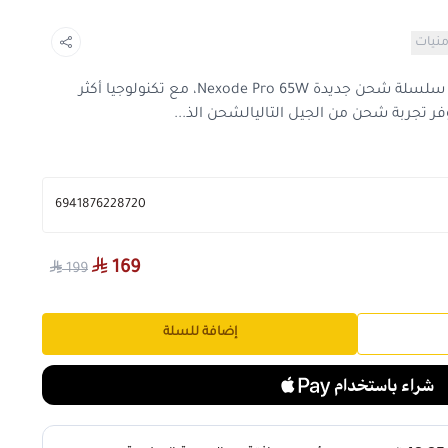
منيات
سلسلة نيكسود بروUGREEN تطلق سلسلة شحن جديدة Nexode Pro 65W، مع تكنولوجيا أكثر
وفر تجربة شحن من الجيل التاليالشحن الذ...
6941876228720
169
199
إضافة للسلة