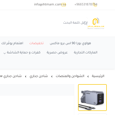
common.titles.skip_to_main_conten
info@ihtmam.com.sa
+966531878794
اهتمام
هواوي بورا 90 اس برو ماكس
تخفيضات
اهتمام يوفّر لك
الماركات التجارية
عروض حصرية
كفرات و حماية الشاشة
الرئيسية
الشواحن والمنصات
شاحن جداري
شاحن جداري 65w من يوجرين مع سلك 3 منافذ