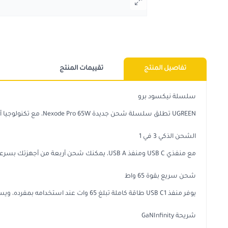
تفاصيل المنتج
تقييمات المنتج
سلسلة نيكسود برو
UGREEN تطلق سلسلة شحن جديدة Nexode Pro 65W، مع تكنولوجيا أكثر تقدمًا وشواحن أكثر احترافية، مما يوفر تجربة شحن من الجيل التالي
الشحن الذكي 3 في 1
مع منفذي USB C ومنفذ USB A، يمكنك شحن أربعة من أجهزتك بسرعة في نفس الوقت باستخدام نظام توزيع تيار ذكي، مما يوفر إجمالي طاقة يصل إلى 65 وات
شحن سريع بقوة 65 واط
يوفر منفذ USB C1 طاقة كاملة تبلغ 65 وات عند استخدامه بمفرده، ويستغرق شحن MacBook Air M2 من 0% إلى 51% 30 دقيقة فقط
شريحة GaNInfinity