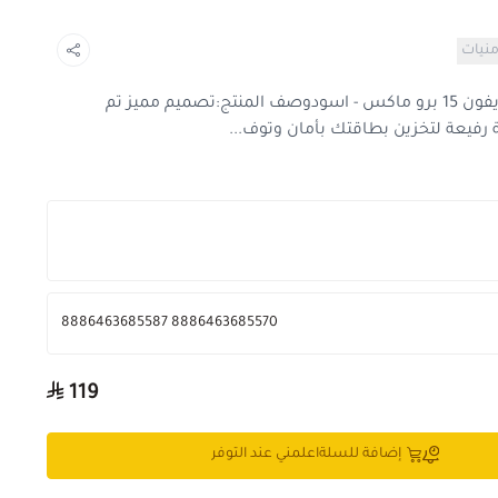
منيات
كفر حماية يونيك هايبرد آير فيندر للايفون 15 برو ماكس - اسودوصف المنتج:تصميم مميز تم
رفيعة لتخزين بطاقتك بأمان وتوف...
8886463685570 8886463685587
119
إضافة للسلة
اعلمني عند التوفر