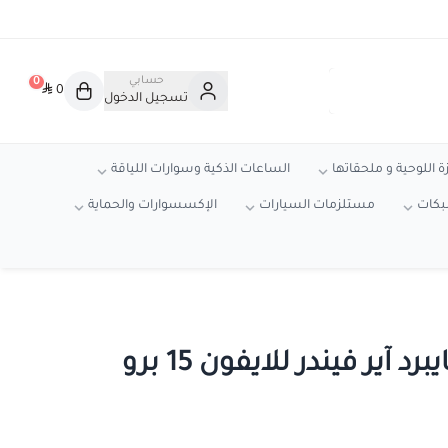
حسابي
0
0
تسجيل الدخول
ة اللوحية و ملحقاتها
الساعات الذكية وسوارات اللياقة
شبكات
مستلزمات السيارات
الإكسسوارات والحماية
كفر حماية يونيك هايبرد آير فيندر للايفون 15 برو