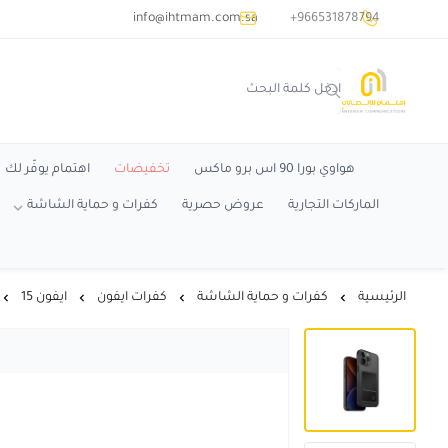
common.titles.skip_to_main_conten
info@ihtmam.com.sa
+966531878794
اهتمام
هواوي بورا 90 اس برو ماكس
تخفيضات
اهتمام يوفّر لك
الماركات التجارية
عروض حصرية
كفرات و حماية الشاشة
الرئيسية
كفرات و حماية الشاشة
كفرات ايفون
ايفون 15