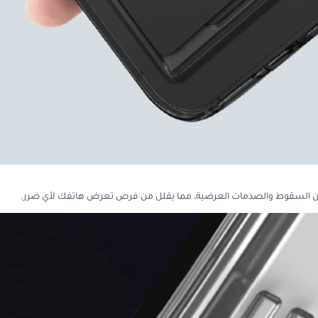
فك من السقوط والصدمات العرضية، مما يقلل من فرص تعرض هاتفك لأي ضرر.