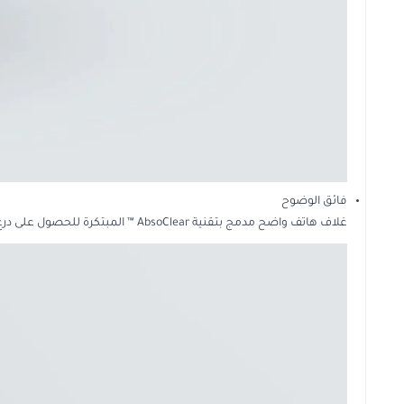
فائق الوضوح
غلاف هاتف واضح مدمج بتقنية AbsoClear ™ المبتكرة للحصول على درع دائم ضد بصمات الأصابع والزيوت السطحية ومستحضرات التجميل والأوساخ.