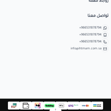
روابط مهمة
تواصل معنا
+966531878794
+966531878794
+966531878794
info@ihtmam.com.sa