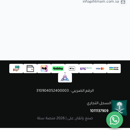
مستلزمات الطلاب
info@ihtmam.com.sa
الرقم الضريبي : 310904052400003
السجل التجاري
1011137909
صنع بإتقان على | 2026
منصة سلة