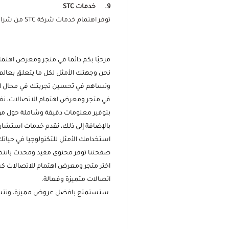
9. خدمات STC
توفر اهتمام خدمات شركة STC من شرائح وبطائق شحن وغيرها من خدمات STC كجهة موثوقة ومعتمدة لمثل هذه الخدمات.
مرحبًا بكم دائما في متجر ومعرض اهتما
نحن وجهتك الأمثل لكل ما يتعلق بعالم ا
وتساهم في تحسين تجربتك في مجال ال
في متجر ومعرض اهتمام للاتصالات، نفتخر
بتوفير معلومات دقيقة وشاملة حول موا
بالإضافة إلى ذلك، نقدم خدمات استشار
استخدامك الأمثل للتكنولوجيا في حياتك 
صفحتنا توفر محتوى مفيد ومحدث بانتظام
اختر متجر ومعرض اهتمام للاتصالات كشر
اتصالات متميزة وفعالة.
ستستمتع بافضل عروض مميزة، وتتسوق ب