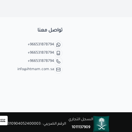
تواصل معنا
+966531878794
+966531878794
+966531878794
info@ihtmam.com.sa
السجل التجاري
الرقم الضريبي : 310904052400003
1011137909