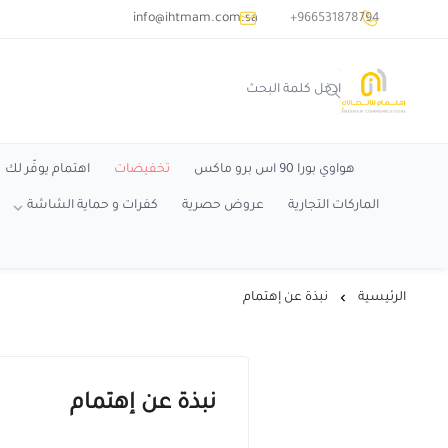
common.titles.skip_to_main_conten
info@ihtmam.com.sa
+966531878794
اهتمام
هواوي بورا 90 اس برو ماكس
تخفيضات
اهتمام يوفّر لك
الماركات التجارية
عروض حصرية
كفرات و حماية الشاشة
الرئيسية
نبذة عن إهتمام
نبذة عن إهتمام