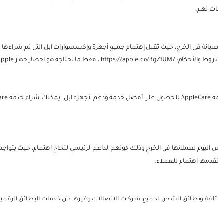
ات لهم.
انة في الخرج، حيث تقبل إهتمام جميع أجهزة وإكسسوارات ابل التي تم شراءها م
شروط والأحكام:
https://apple.co/3gZfUM7
، فقط ما تحتاجه هو احضار جهاز Apple الخاص بك إلى معرض إهتمام.
اليوم لعملائها في الخرج وذلك كونهم الداعم الرئيسي لنجاح اهتمام، حيث يتواجد 
دمها اهتمام للعملاء.
ختلفة وبطائق الشحن لجميع شركات الاتصالات وغيرها من خدمات البطائق الرقمية