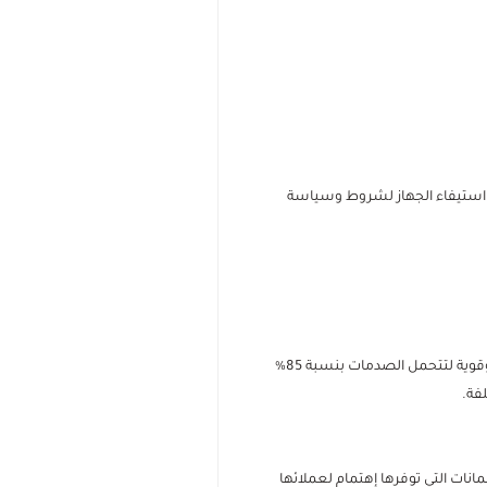
د استيفاء الجهاز لشروط وسياسة
سيكيورتيك هي حماية عالية الجودة تتميز بخامات مختلفة، لتحمي الجهاز بشكل فعال، وتتحمل سقوط إلى 4 متر، مقاومة وقوية لتتحمل الصدمات بنسبة 85%
فة.
انات التي توفرها إهتمام لعملائها