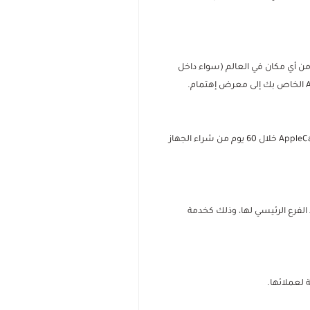
ن أي مكان في العالم (سواء داخل
قم بحماية أجهزة آبل الخاصة بك مع خدمة AppleCare للحصول على أفضل خدمة ودعم لأجهزة آبل. يمكنك شراء خدمة AppleCare خلال 60 يوم من شراء الجهاز
الفرع الرئيسي لها، وذلك كخدمة
 لعملائها.