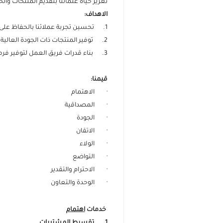
تعزيز حياة علمائنا بتقديم المنتحات وا
الاهداف:
1. تحسين تجربة عملائنا بالحفاظ على الريادة في جودة المنتجات والخدمات المقدمة لهم.
2. توفير المنتجات ذات الجودة العالية وبأسعار مناسبة وتنافسية.
3. بناء قدرات فريق العمل لتوفير فرص النمو الشخصي وتحفيزات المبادرات الفردية
قيمنا:
· الاهتمام
· المصداقية
· الجودة
· الاتقان
· الولاء
· التواضع
· الاحترام والتقدير
· الوحدة والتعاون
خدمات
اهتمام