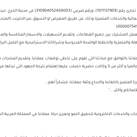
تاسست إهتمام في عام 2018م، بسجل تجارى رقم (11137909
عالية والخدمات المتميزة وذلك عن طريق المعرض او التسوق عبر الانترنت (المتجر 
عمل المشترك بين جميع القطاعات، وتقديم التسهيلات والاسعار المنافسة والمن
لة والمتمزية والخطط الواضحة المدروسة وشراكاتنا الاستراتيجية مع أفضل البراند
ا بالتوافق مع مبادئنا التي تقوم على تخطي توقعات عملائنا، وتقديم المنتجات ذات 
وذلك من خلال أكثر من 20 براند معتمد عالميا و أكثر من 3 وكالات حصرية حصلت عليها إهتمام نتيجة ال
ا المتميز بالكفاءة والابداع وثقة عملائنا، فشكراً لهم...
عاتكم وأكثر...."
ات والخدمات الالكترونية لتحقيق النمو وتعزيز حياة عملائنا في المملكة العربية ا