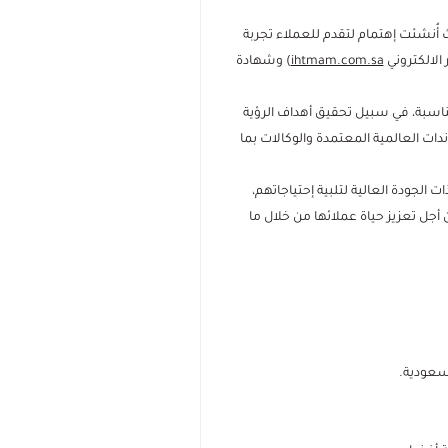
10)، ورقم ضريبي (310904052400003) في مدينة الخرج، حيث أُنشئت إهتمام لتقدم للعملاء تجربة
الالكتروني
ihtmam.com.sa
) وشهادة
اسبة، في سبيل تحقيق أهداف الرؤية
ات العالمية المعتمدة والوكالات بما
الجودة العالية لتلبية إحتياجاتهم،
جهود التي تبذلها من أجل تعزيز حياة عملائها من خلال ما
لسعودية.