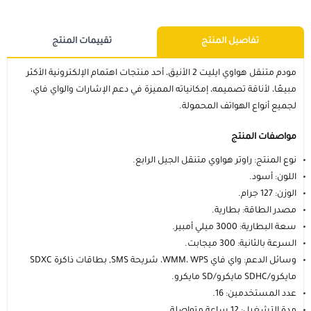
مستلزمات الطلاب
تفاصيل المنتج
تقييمات المنتج
مودم متنقل هواوي ايليت 2 الأنيق، أحد منتجات اهتمام الإلكترونية الأكثر
مبيعًا، لأناقة تصميمه، إمكانياته المميزة في دعم الإشارات والواي فاي،
لجميع أنواع الهواتف المحمولة.
مواصفات المنتج
نوع المنتج: راوتر هواوي متنقل الجيل الرابع.
اللون: أسود.
الوزن: 127 جرام.
مصدر الطاقة: بطارية.
سعة البطارية: 3000 ميلي أمبير.
السرعة بالثانية: 300 ميجابت.
وسائل الدعم: واي فاي WMM، WPS، شريحة SMS, بطاقات ذاكرة SDXC
مايكرو/SDHC مايكرو/SD مايكرو.
عدد المستخدمين: 16.