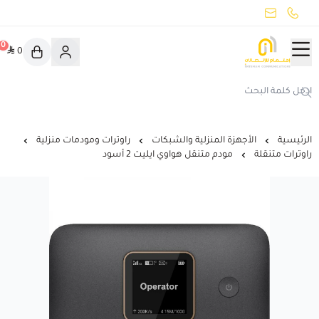
common.titles.skip_to_main_conten
جميع الأقسام
0
0
اهتمام
هواوي بورا 90 اس برو ماكس
تخفيضات
الرئيسية
الأجهزة المنزلية والشبكات
راوترات ومودمات منزلية
اهتمام يوفّر لك
راوترات متنقلة
مودم متنقل هواوي ايليت 2 أسود
ايفون 17
صناع المحتوى
عرض الكل
مبخرة ذكية
الهواتف الذكية
أدوات صانع محتوى