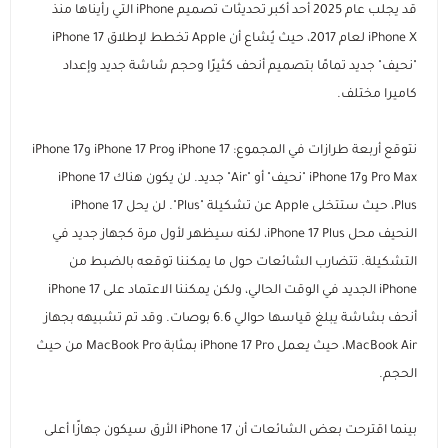
قد يجلب عام 2025 أحد أكبر تحديثات تصميم iPhone التي رأيناها منذ
iPhone X لعام 2017، حيث يُشاع أن Apple تخطط لإطلاق iPhone 17
السماعات
عرض الكل
عرض الكل
الاجهزة المستعملة
اكسسوارات ايفون 17
مستلزمات السيارات
منصات وقواعد الشحن
استاندات وقواعد الجوال
"نحيف" جديد تمامًا بتصميم أنحف كثيرًا وحجم شاشة جديد وإعداد
كاميرا مختلف.
ايفون 16
عرض الكل
عرض الكل
مكبرات الصوت
الإكسسوارات والحماية
راوترات ومودمات منزلية
استاندات وقواعد الايبات
بطاريات متنقلة باوربانك
حامل تثبيت الجوال والكاميرا
نتوقع أربعة طرازات في المجموع: iPhone 17 وiPhone 17 Pro وiPhone 17
ايفون 15
داش كام
عرض الكل
عرض الكل
شاحن جداري
ملحقات الايباد
الألعاب والترفيه
ميكروفونات احترافية
سماعات أذن لاسلكية
مقويات إشارة الشبكة
Pro Max وiPhone 17 "نحيف" أو "Air" جديد. لن يكون هناك iPhone 17
Plus، حيث ستتخلى Apple عن تشكيلة "Plus". لن يحل iPhone 17
رهيبنا
أقلام ذكية
عرض الكل
شواحن سيارة
راوترات متنقلة
بكجات الحماية
سماعات سلكية
كفرات سامسونج
أجهزة المنزل الذكي
وصلات ومحولات الصوت
قواعد تثبيت الجوال للسيارة
النحيف محل iPhone 17 Plus، لكنه سيظهر لأول مرة كجهاز جديد في
التشكيلة. تتضارب الشائعات حول ما يمكننا توقعه بالضبط من
عرض الكل
كفرات ايباد
اضاءات تصوير
شاحن لا سلكي
سماعات الرأس
شاشات الحماية
كاميرات المراقبة
روترات ومودمات منزلية
شواحن ومحولات السيارة
المنتجات الدراسية والمكتبية
iPhone الجديد في الوقت الحالي، ولكن يمكننا الاعتماد على iPhone 17
أنحف بشاشة يبلغ قياسها حوالي 6.6 بوصات. وقد تم تشبيهه بجهاز
عرض الكل
كاميرات تصوير
توصيلات كهربائية
بكجات حماية ايفون
شاشات حماية ايباد
اشتراكات ومشغلات بطارية السيارة
MacBook Air، حيث يعمل iPhone 17 Pro بمثابة MacBook Pro من حيث
الحجم.
أدوات مكتبية ذكية
ملحقات سيارة متعددة
بكجات حماية سامسونج
حماية الكاميرا والعدسات
بينما اقترحت بعض الشائعات أن iPhone 17 الأرق سيكون جهازًا أعلى