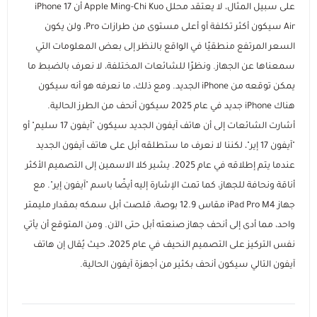
على سبيل المثال، لا يعتقد محلل Apple Ming-Chi Kuo أن iPhone 17
Air سيكون أكثر تكلفة أو أعلى مستوى من طرازات Pro، ولن يكون
السعر المرتفع منطقيًا في الواقع بالنظر إلى بعض المعلومات التي
سمعناها عن الجهاز. ونظرًا للشائعات المختلفة، لا نعرف بالضبط ما
يمكن توقعه من iPhone الجديد. ومع ذلك، ما نعرفه هو أنه سيكون
هناك iPhone جديد في عام 2025 سيكون أنحف من الطرز الحالية.
أشارت الشائعات إلى أن هاتف آيفون الجديد سيكون "آيفون 17 سليم" أو
"آيفون 17 إير"، لكننا لا نعرف ما ستطلقه أبل على هاتف آيفون الجديد
عندما يتم إطلاقه في عام 2025. يشير كلا الاسمين إلى التصميم الأكثر
أناقة ونحافة للجهاز، كما تمت الإشارة إليه أيضًا باسم "آيفون إير". مع
جهاز iPad Pro M4 مقاس 12.9 بوصة، قلصت أبل سمكه بمقدار مليمتر
واحد، مما أدى إلى أنحف جهاز صنعته أبل حتى الآن. ومن المتوقع أن يأتي
نفس التركيز على التصميم النحيف في عام 2025، حيث يُقال إن هاتف
آيفون التالي سيكون أنحف بكثير من أجهزة آيفون الحالية.