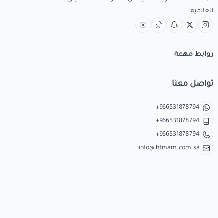
العالمية
روابط مهمة
تواصل معنا
+966531878794
+966531878794
+966531878794
info@ihtmam.com.sa