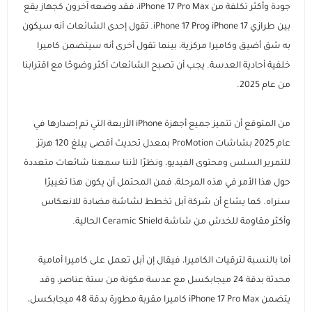
مستلزمات الطلاب
جودة وأكثر تكلفة من iPhone 17 Pro Max، فقد وضعه آخرون كجهاز يقع
بين طرازي iPhone 17 وiPhone 17 Pro. تقول إحدى الشائعات أنه سيكون
به شق أضيق وكاميرا مركزية، بينما تقول أخرى أنه سيتضمن كاميرا
خلفية أحادية العدسة. يجب أن تصبح الشائعات أكثر وضوحًا مع اقترابنا
من عام 2025.
من المتوقع أن تتميز جميع أجهزة iPhone الأربعة التي تم إصدارها في
عام 2025 بشاشات ProMotion بمعدل تحديث أقصى يبلغ 120 هرتز
للتمرير السلس ومحتوى الفيديو، ونظرًا لأننا سمعنا شائعات متعددة
حول هذا الأمر في هذه المرحلة، فمن المحتمل أن يكون هذا تغييرًا
سنراه. كما يشاع أن شركة آبل تخطط لشاشة مضادة للانعكاس
وأكثر مقاومة للخدش من شاشة Ceramic Shield الحالية.
أما بالنسبة لترقيات الكاميرا، فيقال إن آبل تعمل على كاميرا أمامية
محدثة بدقة 24 ميجابكسل مع عدسة مكونة من ستة عناصر، وقد
يتضمن iPhone 17 Pro Max كاميرا مقربة مطورة بدقة 48 ميجابكسل،