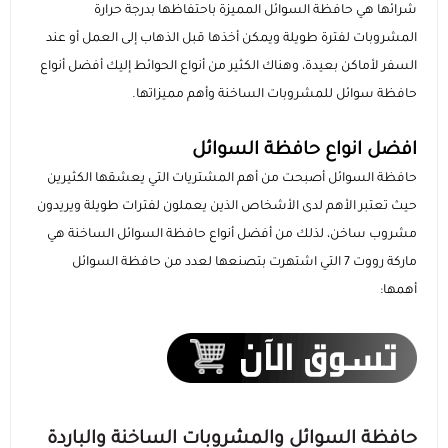
شرائها هي حافظة السوائل المميزة باحتفاظها بدرجة حرارة
المشروبات لفترة طويلة ويمكن أخذها قبل الذهاب إلى العمل أو عند
السماعات
عرض الكل
عرض الكل
الاجهزة المستعملة
اكسسوارات ايفون 17
مستلزمات السيارات
منصات وقواعد الشحن
استاندات وقواعد الجوال
السفر لأماكن بعيدة، وهناك الكثير من أنواع الحوائط إليك أفضل أنواع
حافظة سوائل للمشروبات الساخنة وأهم مميزاتها.
ايفون 16
عرض الكل
عرض الكل
مكبرات الصوت
الإكسسوارات والحماية
راوترات ومودمات منزلية
استاندات وقواعد الايبات
بطاريات متنقلة باوربانك
حامل تثبيت الجوال والكاميرا
افضل انواع حافظة السوائل
ايفون 15
داش كام
عرض الكل
عرض الكل
شاحن جداري
ملحقات الايباد
الألعاب والترفيه
ميكروفونات احترافية
سماعات أذن لاسلكية
مقويات إشارة الشبكة
حافظة السوائل أصبحت من أهم المشتريات التي يعشقها الكثيرين
حيث تعتبر الأهم لدى الأشخاص الذين يعملون لفترات طويلة ويريدون
رهيبنا
أقلام ذكية
عرض الكل
شواحن سيارة
راوترات متنقلة
بكجات الحماية
سماعات سلكية
كفرات سامسونج
أجهزة المنزل الذكي
وصلات ومحولات الصوت
قواعد تثبيت الجوال للسيارة
مشروب ساخن، لذلك من أفضل أنواع حافظة السوائل الساخنة هي
ماركة رووت 7 التي اشتهرت بتصنعها لعدد من حافظة السوائل
عرض الكل
كفرات ايباد
اضاءات تصوير
شاحن لا سلكي
سماعات الرأس
شاشات الحماية
كاميرات المراقبة
روترات ومودمات منزلية
شواحن ومحولات السيارة
المنتجات الدراسية والمكتبية
أهمها:
عرض الكل
كاميرات تصوير
توصيلات كهربائية
بكجات حماية ايفون
شاشات حماية ايباد
اشتراكات ومشغلات بطارية السيارة
أدوات مكتبية ذكية
ملحقات سيارة متعددة
بكجات حماية سامسونج
حماية الكاميرا والعدسات
حافظة السوائل والمشروبات الساخنة والباردة