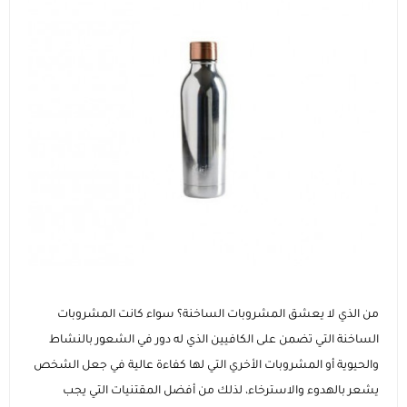
عرض الكل
إضاءات للتصوير
الاجهزة اللوحية و ملحقاتها
ايفون
عرض الكل
عصا السيلفي ومانع الاهتزاز
الساعات الذكية وسوارات اللياقة
ايباد ابل
سامسونج
عرض الكل
الماركات التجارية
هونر
ساعات ابل
عروض حصرية
ايباد سامسونج
انفينيكس
ايباد هواوي
ساعات سامسونج
كفرات و حماية الشاشة
شاومي
ايباد هونر
عرض الكل
ساعات هواوي
الشواحن والمنصات
من الذي لا يعشق المشروبات الساخنة؟ سواء كانت المشروبات
الساخنة التي تضمن على الكافيين الذي له دور في الشعور بالنشاط
هواوي
عرض الكل
كفرات ايفون
اجهزة التابلت
الصوتيات والسماعات
ماركات ساعات متنوعة
والحيوية أو المشروبات الأخري التي لها كفاءة عالية في جعل الشخص
يشعر بالهدوء والاسترخاء، لذلك من أفضل المقتنيات التي يجب
كيابل
عرض الكل
عرض الكل
وصل حديثا
الأجهزة المنزلية والشبكات
إكسسوارات الأجهزة اللوحية
اكسسوارات الساعات الذكية
إكسسوارات الساعات (أساور وحماية)