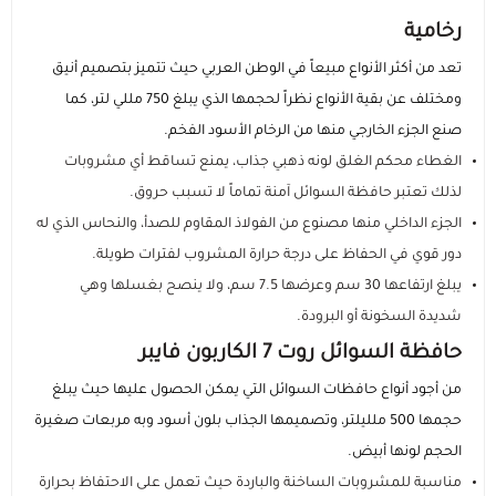
مستلزمات الطلاب
رخامية
تعد من أكثر الأنواع مبيعاً في الوطن العربي حيث تتميز بتصميم أنيق
ومختلف عن بقية الأنواع نظراً لحجمها الذي يبلغ 750 مللي لتر، كما
صنع الجزء الخارجي منها من الرخام الأسود الفخم.
الغطاء محكم الغلق لونه ذهبي جذاب، يمنع تساقط أي مشروبات
لذلك تعتبر حافظة السوائل آمنة تماماً لا تسبب حروق.
الجزء الداخلي منها مصنوع من الفولاذ المقاوم للصدأ، والنحاس الذي له
دور قوي في الحفاظ على درجة حرارة المشروب لفترات طويلة.
يبلغ ارتفاعها 30 سم وعرضها 7.5 سم، ولا ينصح بغسلها وهي
شديدة السخونة أو البرودة.
حافظة السوائل روت 7 الكاربون فايبر
من أجود أنواع حافظات السوائل التي يمكن الحصول عليها حيث يبلغ
حجمها 500 ملليلتر، وتصميمها الجذاب بلون أسود وبه مربعات صغيرة
الحجم لونها أبيض.
مناسبة للمشروبات الساخنة والباردة حيث تعمل على الاحتفاظ بحرارة