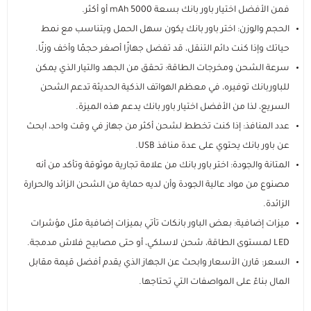
فمن الأفضل اختيار باور بانك بسعة 5000 mAh أو أكثر.
الحجم والوزن: اختر باور بانك يكون سهل الحمل ويتناسب مع نمط
حياتك وإذا كنت دائم التنقل، قد تفضل جهازًا أصغر حجمًا وأخف وزنًا.
سرعة الشحن ومخرجات الطاقة: تحقق من الجهد والتيار الذي يمكن
للباوربانك توفيره، في معظم الهواتف الذكية الحديثة تدعم الشحن
السريع، لذا من الأفضل اختيار باور بانك يدعم هذه الميزة.
عدد المنافذ: إذا كنت تخطط لشحن أكثر من جهاز في وقت واحد، ابحث
عن باور بانك يحتوي على عدة منافذ USB.
المتانة والجودة: اختر باور بانك من علامة تجارية موثوقة وتأكد من أنه
مصنوع من مواد عالية الجودة وأن لديه حماية من الشحن الزائد والحرارة
الزائدة.
ميزات إضافية: بعض الباور بانكات تأتي بميزات إضافية مثل مؤشرات
LED لمستوى الطاقة، شحن لاسلكي، أو حتى مصابيح فلاش مدمجة.
السعر: قارن الأسعار وابحث عن الجهاز الذي يقدم أفضل قيمة مقابل
المال بناءً على المواصفات التي تحتاجها.