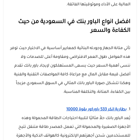
العالية على الأداء وموثوقيتها الفائقة.
السماعات
عرض الكل
عرض الكل
الاجهزة المستعملة
اكسسوارات ايفون 17
مستلزمات السيارات
منصات وقواعد الشحن
استاندات وقواعد الجوال
افضل انواع الباور بنك في السعودية من حيث
الكفاءة والسعر
ايفون 16
عرض الكل
عرض الكل
مكبرات الصوت
الإكسسوارات والحماية
راوترات ومودمات منزلية
استاندات وقواعد الايبات
بطاريات متنقلة باوربانك
حامل تثبيت الجوال والكاميرا
تأتي متانة الجهاز وجودته البنائية كمعايير أساسية في الاختيار حيث توفر
ايفون 15
داش كام
عرض الكل
عرض الكل
شاحن جداري
ملحقات الايباد
الألعاب والترفيه
ميكروفونات احترافية
سماعات أذن لاسلكية
مقويات إشارة الشبكة
هذه العوامل طول العمر الافتراضي ومقاومة أعلى للصدمات ولا
ننسى أهمية السعر حيث يسعى المستهلكون لإيجاد باور بانك تقدم
رهيبنا
أقلام ذكية
عرض الكل
شواحن سيارة
راوترات متنقلة
بكجات الحماية
سماعات سلكية
كفرات سامسونج
أجهزة المنزل الذكي
وصلات ومحولات الصوت
قواعد تثبيت الجوال للسيارة
أفضل قيمة مقابل المال مع مراعاة كافة المواصفات التقنية والفنية
وهكذا تتشكل صورة الباور بانك المثالي في السوق السعودي مزيجاً
عرض الكل
كفرات ايباد
اضاءات تصوير
شاحن لا سلكي
سماعات الرأس
شاشات الحماية
كاميرات المراقبة
روترات ومودمات منزلية
شواحن ومحولات السيارة
المنتجات الدراسية والمكتبية
بين الكفاءة، المتانة، والتكلفة المناسبة.
عرض الكل
كاميرات تصوير
توصيلات كهربائية
بكجات حماية ايفون
شاشات حماية ايباد
اشتراكات ومشغلات بطارية السيارة
1.
بطارية انكر 533 باوركور بقوة 10000
يُعد الباور بانك حلاً مثاليًا لتلبية احتياجات الطاقة المحمولة وهذه
أدوات مكتبية ذكية
ملحقات سيارة متعددة
بكجات حماية سامسونج
حماية الكاميرا والعدسات
الأجهزة الصغيرة والمحمولة التي تعمل كمصدر طاقة متنقل تتيح
للمستخدمين شحن أجهزتهم الإلكترونية كالهواتف الذكية والأجهزة