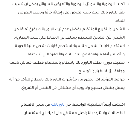
تجنب الرطوبة والسوائل: الرطوبة والتعرض للسوائل يمكن أن تسبب
تلفًا للباور بانك حيث يجب الحرص على إبقائه جافًا وتجنب التعرض
للماء.
الشحن والتفريغ المنتظم: يفضل عدم ترك الباور بانك يفرغ تمامًا من
الشحن لأن الشحن المنتظم يساعد في الحفاظ على صحة البطارية.
استخدام كابلات شحن مناسبة: استخدم كابلات شحن عالية الجودة
وتأكد من أنها متوافقة مع الباور بانك والأجهزة التي تشحنها.
تنظيف دوري: نظف الباور بانك بانتظام باستخدام قطعة قماش ناعمة
وجافة لإزالة الغبار والأوساخ.
مراقبة المؤشرات: تحقق من مؤشرات الباور بانك بانتظام للتأكد من أنه
يعمل بشكل صحيح ولا يوجد أي مشاكل في الشحن أو التفريغ.
اكتشف أيضاً التشكيلة الواسعة من
باوربانك
في متجر الاهتمام
للاتصالات ولا تتردد بالتواصل معنا في حال لديك اي استفسار