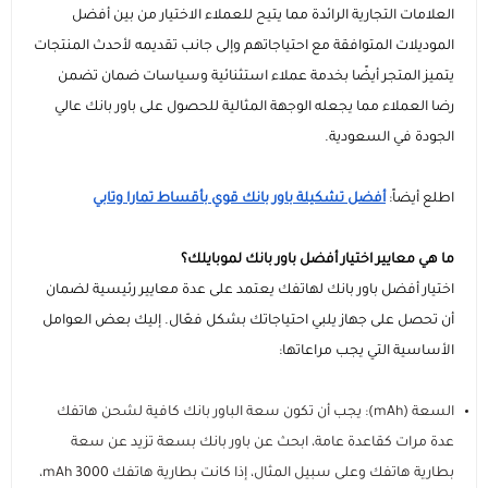
العلامات التجارية الرائدة مما يتيح للعملاء الاختيار من بين أفضل
الموديلات المتوافقة مع احتياجاتهم وإلى جانب تقديمه لأحدث المنتجات
يتميز المتجر أيضًا بخدمة عملاء استثنائية وسياسات ضمان تضمن
رضا العملاء مما يجعله الوجهة المثالية للحصول على باور بانك عالي
الجودة في السعودية.
اطلع أيضاً:
أفضل تشكيلة باور بانك قوي بأقساط تمارا وتابي
ما هي معايير اختيار أفضل باور بانك لموبايلك؟
اختيار أفضل باور بانك لهاتفك يعتمد على عدة معايير رئيسية لضمان
أن تحصل على جهاز يلبي احتياجاتك بشكل فعّال. إليك بعض العوامل
الأساسية التي يجب مراعاتها:
السعة (mAh): يجب أن تكون سعة الباور بانك كافية لشحن هاتفك
عدة مرات كقاعدة عامة، ابحث عن باور بانك بسعة تزيد عن سعة
بطارية هاتفك وعلى سبيل المثال، إذا كانت بطارية هاتفك 3000 mAh،