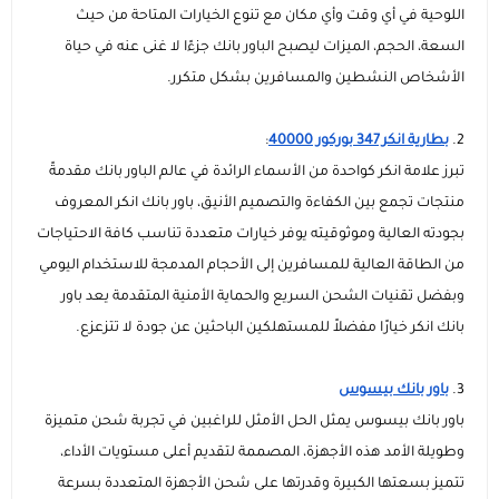
مستلزمات الطلاب
اللوحية في أي وقت وأي مكان مع تنوع الخيارات المتاحة من حيث
السعة، الحجم، الميزات ليصبح الباور بانك جزءًا لا غنى عنه في حياة
الأشخاص النشطين والمسافرين بشكل متكرر.
2.
بطارية انكر 347 بوركور 40000
:
تبرز علامة انكر كواحدة من الأسماء الرائدة في عالم الباور بانك مقدمةً
منتجات تجمع بين الكفاءة والتصميم الأنيق، باور بانك انكر المعروف
بجودته العالية وموثوقيته يوفر خيارات متعددة تناسب كافة الاحتياجات
من الطاقة العالية للمسافرين إلى الأحجام المدمجة للاستخدام اليومي
وبفضل تقنيات الشحن السريع والحماية الأمنية المتقدمة يعد باور
بانك انكر خيارًا مفضلاً للمستهلكين الباحثين عن جودة لا تتزعزع.
3.
باور بانك بيسوس
باور بانك بيسوس يمثل الحل الأمثل للراغبين في تجربة شحن متميزة
وطويلة الأمد هذه الأجهزة، المصممة لتقديم أعلى مستويات الأداء،
تتميز بسعتها الكبيرة وقدرتها على شحن الأجهزة المتعددة بسرعة