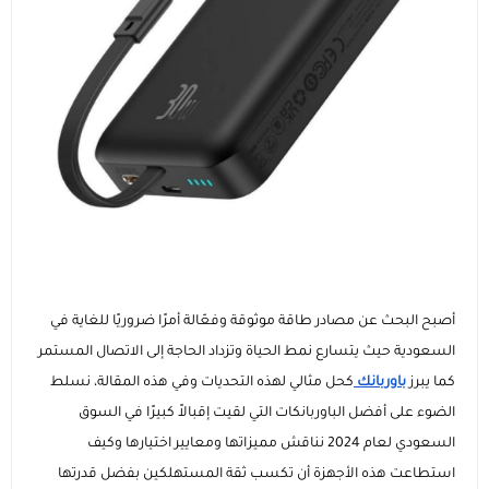
عرض الكل
إضاءات للتصوير
الاجهزة اللوحية و ملحقاتها
ايفون
عرض الكل
عصا السيلفي ومانع الاهتزاز
الساعات الذكية وسوارات اللياقة
ايباد ابل
سامسونج
عرض الكل
الماركات التجارية
هونر
ساعات ابل
عروض حصرية
ايباد سامسونج
انفينيكس
ايباد هواوي
ساعات سامسونج
كفرات و حماية الشاشة
أصبح البحث عن مصادر طاقة موثوقة وفعّالة أمرًا ضروريًا للغاية في
السعودية حيث يتسارع نمط الحياة وتزداد الحاجة إلى الاتصال المستمر
شاومي
ايباد هونر
عرض الكل
ساعات هواوي
الشواحن والمنصات
كما يبرز
باوربانك
كحل مثالي لهذه التحديات وفي هذه المقالة، نسلط
الضوء على أفضل الباوربانكات التي لقيت إقبالاً كبيرًا في السوق
هواوي
عرض الكل
كفرات ايفون
اجهزة التابلت
الصوتيات والسماعات
ماركات ساعات متنوعة
السعودي لعام 2024 نناقش مميزاتها ومعايير اختيارها وكيف
استطاعت هذه الأجهزة أن تكسب ثقة المستهلكين بفضل قدرتها
كيابل
عرض الكل
عرض الكل
وصل حديثا
الأجهزة المنزلية والشبكات
إكسسوارات الأجهزة اللوحية
اكسسوارات الساعات الذكية
إكسسوارات الساعات (أساور وحماية)