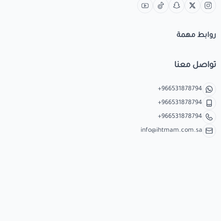
روابط مهمة
تواصل معنا
+966531878794
+966531878794
+966531878794
info@ihtmam.com.sa