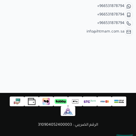
+966531878794
+966531878794
+966531878794
info@ihtmam.com.sa
الرقم الضريبي : 310904052400003