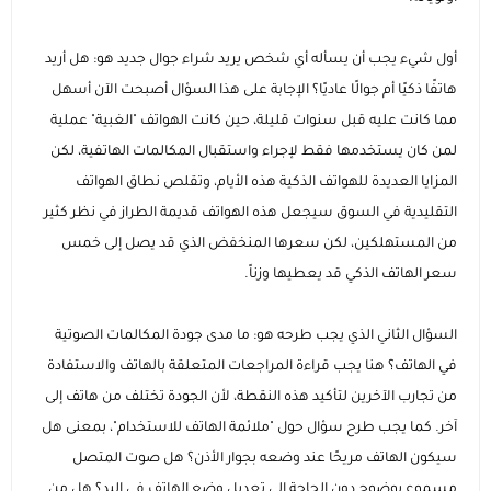
أول شيء يجب أن يسأله أي شخص يريد شراء جوال جديد هو: هل أريد
هاتفًا ذكيًا أم جوالًا عاديًا؟ الإجابة على هذا السؤال أصبحت الآن أسهل
مما كانت عليه قبل سنوات قليلة، حين كانت الهواتف "الغبية" عملية
لمن كان يستخدمها فقط لإجراء واستقبال المكالمات الهاتفية، لكن
المزايا العديدة للهواتف الذكية هذه الأيام، وتقلص نطاق الهواتف
التقليدية في السوق سيجعل هذه الهواتف قديمة الطراز في نظر كثير
من المستهلكين، لكن سعرها المنخفض الذي قد يصل إلى خمس
سعر الهاتف الذكي قد يعطيها وزناً.
السؤال الثاني الذي يجب طرحه هو: ما مدى جودة المكالمات الصوتية
في الهاتف؟ هنا يجب قراءة المراجعات المتعلقة بالهاتف والاستفادة
من تجارب الآخرين لتأكيد هذه النقطة، لأن الجودة تختلف من هاتف إلى
آخر. كما يجب طرح سؤال حول "ملائمة الهاتف للاستخدام"، بمعنى هل
سيكون الهاتف مريحًا عند وضعه بجوار الأذن؟ هل صوت المتصل
مسموع بوضوح دون الحاجة إلى تعديل وضع الهاتف في اليد؟ هل من