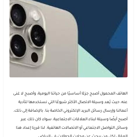
عرض الكل
إضاءات للتصوير
الاجهزة اللوحية و ملحقاتها
ايفون
عرض الكل
عصا السيلفي ومانع الاهتزاز
الساعات الذكية وسوارات اللياقة
ايباد ابل
سامسونج
عرض الكل
الماركات التجارية
هونر
ساعات ابل
عروض حصرية
ايباد سامسونج
انفينيكس
ايباد هواوي
ساعات سامسونج
كفرات و حماية الشاشة
الهاتف المحمول أصبح جزءًا أساسيًا من حياتنا اليومية، وأصبح لا غنى
شاومي
ايباد هونر
عرض الكل
ساعات هواوي
الشواحن والمنصات
عنه، حيث يُعد وسيلة الاتصال الأكثر شيوعًا التي نستخدمها لتأدية
أعمالنا وإرسال رسائل البريد الإلكتروني الخاصة بنا. بالإضافة إلى ذلك،
هواوي
عرض الكل
كفرات ايفون
اجهزة التابلت
الصوتيات والسماعات
ماركات ساعات متنوعة
أصبح أيضًا وسيلة لبناء العلاقات الاجتماعية، سواء كان ذلك عبر
وسائل التواصل الاجتماعي أو الاتصالات الهاتفية. لذا قررنا إعداد هذا
كيابل
عرض الكل
عرض الكل
وصل حديثا
الأجهزة المنزلية والشبكات
إكسسوارات الأجهزة اللوحية
اكسسوارات الساعات الذكية
إكسسوارات الساعات (أساور وحماية)
المقال لكل من يبحث عن محلات الجوالات في الرياض.