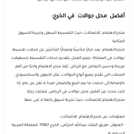
السماعات
عرض الكل
عرض الكل
الاجهزة المستعملة
اكسسوارات ايفون 17
مستلزمات السيارات
منصات وقواعد الشحن
استاندات وقواعد الجوال
أفضل محل جوالات في الخرج:
ايفون 16
عرض الكل
عرض الكل
مكبرات الصوت
الإكسسوارات والحماية
راوترات ومودمات منزلية
استاندات وقواعد الايبات
بطاريات متنقلة باوربانك
حامل تثبيت الجوال والكاميرا
متجرالاهتمام للاتصالات: حيث التقسيط السهل وتجربة التسوق
المثالية
ايفون 15
داش كام
عرض الكل
عرض الكل
شاحن جداري
ملحقات الايباد
الألعاب والترفيه
ميكروفونات احترافية
سماعات أذن لاسلكية
مقويات إشارة الشبكة
متجرالاهتمام يعد خيارًا مناسبًا وممتازًا للباحثين عن محلات تقسيط
جوالات في المملكة. يتميز المحل بتقديم خدمات التقسيط بتسهيلات
رهيبنا
أقلام ذكية
عرض الكل
شواحن سيارة
راوترات متنقلة
بكجات الحماية
سماعات سلكية
كفرات سامسونج
أجهزة المنزل الذكي
وصلات ومحولات الصوت
قواعد تثبيت الجوال للسيارة
مريحة وحسن التعامل مع الزبائن. يُعَدّ متجر الاهتمام واحدًا من أهم
المحلات التي تقدم جميع أنواع الجوالات، مثل الآيفون والسامسونج،
عرض الكل
كفرات ايباد
اضاءات تصوير
شاحن لا سلكي
سماعات الرأس
شاشات الحماية
كاميرات المراقبة
روترات ومودمات منزلية
شواحن ومحولات السيارة
المنتجات الدراسية والمكتبية
بالإضافة إلى خدمات ما بعد البيع والضمان لمدة لا تقل عن عام. إذا
كنت تبحث عن أفضل محل جوالات في الرياض، فعليك زيارة
عرض الكل
كاميرات تصوير
توصيلات كهربائية
بكجات حماية ايفون
شاشات حماية ايباد
اشتراكات ومشغلات بطارية السيارة
متجرالاهتمام للاتصالات، حيث تجربة تسوق رائعة لا غنى عنها.
أدوات مكتبية ذكية
ملحقات سيارة متعددة
بكجات حماية سامسونج
حماية الكاميرا والعدسات
معلومات عن متجرالاهتمام للاتصالات:
- العنوان: طريق الملك عبدالله، الخزامى، الخرج 11942، المملكة العربية
السعودية