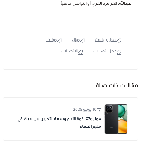
عبدالله، الخزامى، الخرج
، أو التواصل هاتفياً.
محل جوالات
جوال
جولات
محل اتصالات
للاتصالات
مقالات ذات صلة
10 يونيو 2025
هونر X7c: قوة الأداء وسعة التخزين بين يديك في
متجر اهتمام