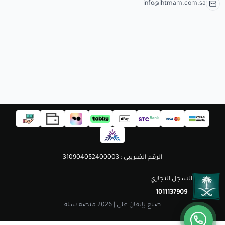
info@ihtmam.com.sa
الرقم الضريبي : 310904052400003
السجل التجاري
1011137909
صنع بإتقان على | 2026
منصة سلة