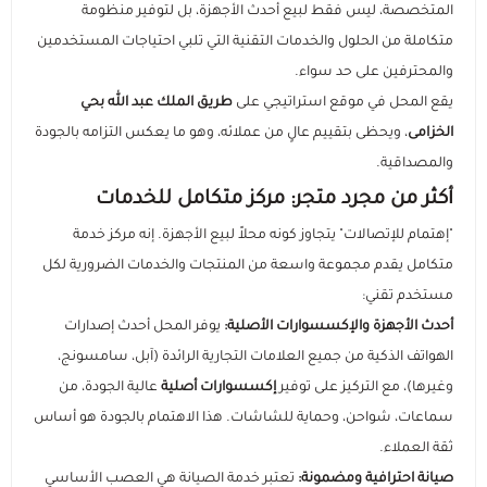
المتخصصة، ليس فقط لبيع أحدث الأجهزة، بل لتوفير منظومة
متكاملة من الحلول والخدمات التقنية التي تلبي احتياجات المستخدمين
السماعات
عرض الكل
عرض الكل
الاجهزة المستعملة
اكسسوارات ايفون 17
مستلزمات السيارات
منصات وقواعد الشحن
استاندات وقواعد الجوال
والمحترفين على حد سواء.
يقع المحل في موقع استراتيجي على
طريق الملك عبد الله بحي
ايفون 16
عرض الكل
عرض الكل
مكبرات الصوت
الإكسسوارات والحماية
راوترات ومودمات منزلية
استاندات وقواعد الايبات
بطاريات متنقلة باوربانك
حامل تثبيت الجوال والكاميرا
الخزامى
، ويحظى بتقييم عالٍ من عملائه، وهو ما يعكس التزامه بالجودة
والمصداقية.
ايفون 15
داش كام
عرض الكل
عرض الكل
شاحن جداري
ملحقات الايباد
الألعاب والترفيه
ميكروفونات احترافية
سماعات أذن لاسلكية
مقويات إشارة الشبكة
أكثر من مجرد متجر: مركز متكامل للخدمات
"إهتمام للإتصالات" يتجاوز كونه محلاً لبيع الأجهزة. إنه مركز خدمة
رهيبنا
أقلام ذكية
عرض الكل
شواحن سيارة
راوترات متنقلة
بكجات الحماية
سماعات سلكية
كفرات سامسونج
أجهزة المنزل الذكي
وصلات ومحولات الصوت
قواعد تثبيت الجوال للسيارة
متكامل يقدم مجموعة واسعة من المنتجات والخدمات الضرورية لكل
مستخدم تقني:
عرض الكل
كفرات ايباد
اضاءات تصوير
شاحن لا سلكي
سماعات الرأس
شاشات الحماية
كاميرات المراقبة
روترات ومودمات منزلية
شواحن ومحولات السيارة
المنتجات الدراسية والمكتبية
أحدث الأجهزة والإكسسوارات الأصلية:
يوفر المحل أحدث إصدارات
الهواتف الذكية من جميع العلامات التجارية الرائدة (آبل، سامسونج،
عرض الكل
كاميرات تصوير
توصيلات كهربائية
بكجات حماية ايفون
شاشات حماية ايباد
اشتراكات ومشغلات بطارية السيارة
وغيرها)، مع التركيز على توفير
إكسسوارات أصلية
عالية الجودة، من
سماعات، شواحن، وحماية للشاشات. هذا الاهتمام بالجودة هو أساس
أدوات مكتبية ذكية
ملحقات سيارة متعددة
بكجات حماية سامسونج
حماية الكاميرا والعدسات
ثقة العملاء.
صيانة احترافية ومضمونة:
تعتبر خدمة الصيانة هي العصب الأساسي