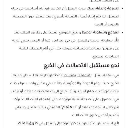
على العمل المنجز.
السرعة والدقة:
يدرك فريق العمل أن الهاتف هو أداة أساسية في حياة
العميل، لذا يتم إنجاز أعمال الصيانة بأسرع وقت ممكن دون التضحية
بالجودة أو الدقة.
الموقع وسهولة الوصول:
يتيح الموقع المميز على طريق الملك عبد
الله سهولة الوصول للمحل في حي الخزامى، كما أن المحل يفتح أبوابه
على فترتين صباحية ومسائية طويلة، حتى في أيام العطلة، لتلبية
احتياجات الجميع.
نحو مستقبل الاتصالات في الخرج
في النهاية، يمثل "
إهتمام للإتصالات
" نقطة ارتكاز تقنية لسكان مدينة
الخرج، حيث يوفر الجودة، والموثوقية، والأداء في مكان واحد. سواء كنت
تبحث عن أحدث جهاز آيباد برو، أو تحتاج إلى خدمة صيانة عاجلة، أو ترغب
في الحصول على نصيحة تقنية موثوقة، فإن "إهتمام للإتصالات" يؤكد
من خلال اسمه وخدماته أن
"الاهتمام"
الحقيقي يبدأ بالعميل وينتهي
بتقديم أفضل حلول الاتصالات.
لأي استفسارات أو زيارة، يمكن التوجه إلى المحل في
طريق الملك