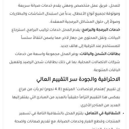
مستلزمات الطلاب
للمحل. فريق عمل متخصص ومهني يقدم خدمات صيانة سريعة
وموثوقة لجميع أنواع الأعطال، بدءاً من استبدال الشاشات والبطاريات
وصولاً إلى حلول المشاكل البرمجية المعقدة.
خدمات البرمجة والبرامج:
يقدم المحل خدمات تركيب البرامج، استرجاع
البيانات، ونقل المحتوى من جهاز لآخر، مما يضمن انتقالاً سلساً
للمستخدم عند الترقية إلى هاتف جديد.
بطاقات الشحن والباقات:
يوفر المحل مجموعة واسعة من خدمات
شركات الاتصالات المحلية، بما في ذلك بطاقات شحن الرصيد وتفعيل
الباقات المتنوعة.
الاحترافية والجودة سر التقييم العالي
إن تقييم "إهتمام للإتصالات" المرتفع (4.8 نجوم) لم يأتِ من فراغ.
يعكس هذا التقييم التزاماً حقيقياً بالعديد من المبادئ التي يفتقر إليها
العديد من المتاجر الأخرى:
الشفافية في التعامل:
يلتزم المحل بالشفافية التامة في تسعير
المنتجات وقطع الغيار وخدمات الصيانة، مع تقديم ضمانات واضحة