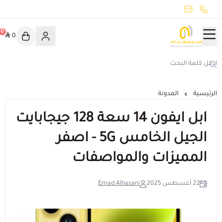
common.titles.skip_to_main_conten
جميع الأقسام
0
0
اهتمام
هواوي بورا 90 اس برو ماكس
تخفيضات
الرئيسية
المدونة
اهتمام يوفّر لك
ابل ايفون 14 سعة 128 جيجابايت
ايفون 17
الجيل الخامس 5G - اصفر
المميزات والمواصفات
صناع المحتوى
22 أغسطس 2025
Emad Alhasani
عرض الكل
مبخرة ذكية
الهواتف الذكية
أدوات صانع محتوى