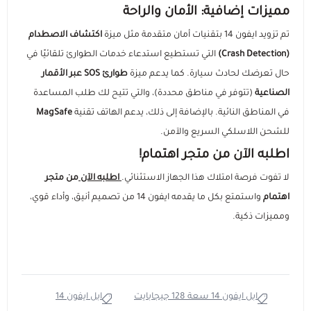
مميزات إضافية: الأمان والراحة
تم تزويد ايفون 14 بتقنيات أمان متقدمة مثل ميزة
اكتشاف الاصطدام
(Crash Detection)
التي تستطيع استدعاء خدمات الطوارئ تلقائيًا في
حال تعرضك لحادث سيارة. كما يدعم ميزة
طوارئ SOS عبر الأقمار
الصناعية
(تتوفر في مناطق محددة)، والتي تتيح لك طلب المساعدة
في المناطق النائية. بالإضافة إلى ذلك، يدعم الهاتف تقنية
MagSafe
للشحن اللاسلكي السريع والآمن.
اطلبه الآن من متجر اهتمام!
لا تفوت فرصة امتلاك هذا الجهاز الاستثنائي.
اطلبه الآن
من متجر
اهتمام
واستمتع بكل ما يقدمه ايفون 14 من تصميم أنيق، وأداء قوي،
ومميزات ذكية.
ابل ايفون 14 سعة 128 جيجابايت
ابل ايفون 14