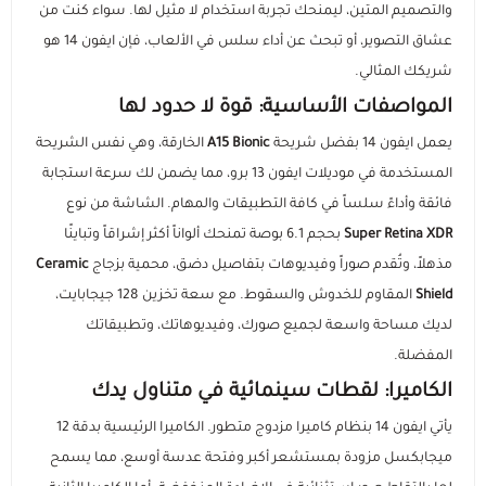
والتصميم المتين، ليمنحك تجربة استخدام لا مثيل لها. سواء كنت من
عشاق التصوير، أو تبحث عن أداء سلس في الألعاب، فإن ايفون 14 هو
السماعات
عرض الكل
عرض الكل
الاجهزة المستعملة
اكسسوارات ايفون 17
مستلزمات السيارات
منصات وقواعد الشحن
استاندات وقواعد الجوال
شريكك المثالي.
المواصفات الأساسية: قوة لا حدود لها
ايفون 16
عرض الكل
عرض الكل
مكبرات الصوت
الإكسسوارات والحماية
راوترات ومودمات منزلية
استاندات وقواعد الايبات
بطاريات متنقلة باوربانك
حامل تثبيت الجوال والكاميرا
يعمل ايفون 14 بفضل شريحة
A15 Bionic
الخارقة، وهي نفس الشريحة
المستخدمة في موديلات ايفون 13 برو، مما يضمن لك سرعة استجابة
ايفون 15
داش كام
عرض الكل
عرض الكل
شاحن جداري
ملحقات الايباد
الألعاب والترفيه
ميكروفونات احترافية
سماعات أذن لاسلكية
مقويات إشارة الشبكة
فائقة وأداءً سلساً في كافة التطبيقات والمهام. الشاشة من نوع
Super Retina XDR
بحجم 6.1 بوصة تمنحك ألواناً أكثر إشراقاً وتباينًا
رهيبنا
أقلام ذكية
عرض الكل
شواحن سيارة
راوترات متنقلة
بكجات الحماية
سماعات سلكية
كفرات سامسونج
أجهزة المنزل الذكي
وصلات ومحولات الصوت
قواعد تثبيت الجوال للسيارة
مذهلاً، وتُقدم صوراً وفيديوهات بتفاصيل دضق، محمية بزجاج
Ceramic
Shield
المقاوم للخدوش والسقوط. مع سعة تخزين 128 جيجابايت،
عرض الكل
كفرات ايباد
اضاءات تصوير
شاحن لا سلكي
سماعات الرأس
شاشات الحماية
كاميرات المراقبة
روترات ومودمات منزلية
شواحن ومحولات السيارة
المنتجات الدراسية والمكتبية
لديك مساحة واسعة لجميع صورك، وفيديوهاتك، وتطبيقاتك
المفضلة.
عرض الكل
كاميرات تصوير
توصيلات كهربائية
بكجات حماية ايفون
شاشات حماية ايباد
اشتراكات ومشغلات بطارية السيارة
الكاميرا: لقطات سينمائية في متناول يدك
أدوات مكتبية ذكية
ملحقات سيارة متعددة
بكجات حماية سامسونج
حماية الكاميرا والعدسات
يأتي ايفون 14 بنظام كاميرا مزدوج متطور. الكاميرا الرئيسية بدقة 12
ميجابكسل مزودة بمستشعر أكبر وفتحة عدسة أوسع، مما يسمح