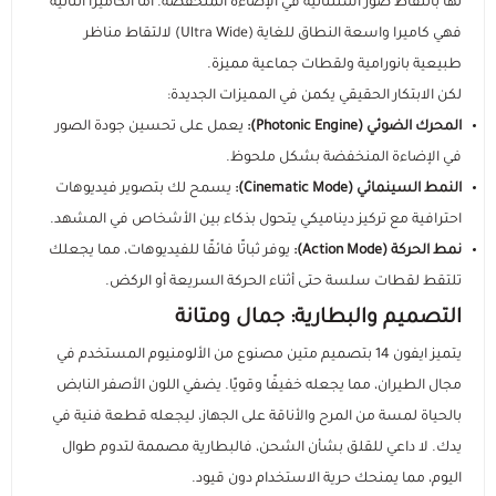
مستلزمات الطلاب
لها بالتقاط صور استثنائية في الإضاءة المنخفضة. أما الكاميرا الثانية
فهي كاميرا واسعة النطاق للغاية (Ultra Wide) لالتقاط مناظر
طبيعية بانورامية ولقطات جماعية مميزة.
لكن الابتكار الحقيقي يكمن في المميزات الجديدة:
المحرك الضوئي (Photonic Engine):
يعمل على تحسين جودة الصور
في الإضاءة المنخفضة بشكل ملحوظ.
النمط السينمائي (Cinematic Mode):
يسمح لك بتصوير فيديوهات
احترافية مع تركيز ديناميكي يتحول بذكاء بين الأشخاص في المشهد.
نمط الحركة (Action Mode):
يوفر ثباتًا فائقًا للفيديوهات، مما يجعلك
تلتقط لقطات سلسة حتى أثناء الحركة السريعة أو الركض.
التصميم والبطارية: جمال ومتانة
يتميز ايفون 14 بتصميم متين مصنوع من الألومنيوم المستخدم في
مجال الطيران، مما يجعله خفيفًا وقويًا. يضفي اللون الأصفر النابض
بالحياة لمسة من المرح والأناقة على الجهاز، ليجعله قطعة فنية في
يدك. لا داعي للقلق بشأن الشحن، فالبطارية مصممة لتدوم طوال
اليوم، مما يمنحك حرية الاستخدام دون قيود.