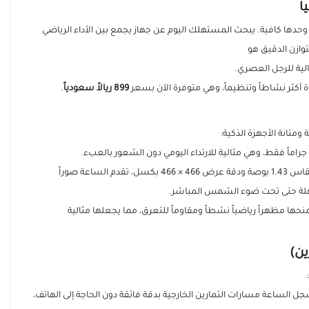
ا
 وحدها كافية. يبحث المستهلك اليوم عن جهاز يجمع بين الأداء الرياضي
توازن الدقيق هو
اة أكثر نشاطاً وتنظيماً، وهي متوفرة الآن بسعر
899 ريالاً سعودياً
.
بفضل شاشتها الملونة AMOLED مقاس 1.43 بوصة ودقة عرض 466 × 466 بكسل، تقدم الساعة صوراً
سهلة حتى تحت ضوء الشمس المباشر.
حها مظهراً رياضياً نشطاً ومقاوماً للتعرق، مما يجعلها مثالية
الي الدقة، تسجل الساعة مسارات التمارين الخارجية بدقة فائقة دون الحاجة إلى الهاتف،