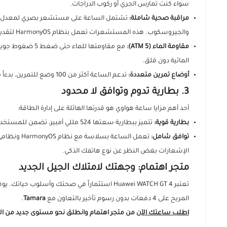
سواء كنت تمارس الجري أو ركوب الدراجات.
مراقبة صحية شاملة:
تشتمل الساعة على مستشعر بصري لمعدل ضربا
والجيروسكوب. هذه المستشعرات تعمل بنظام HarmonyOS لتقديم بيانات دقيقة عن حالتك الصحية ونومك.
مقاومة الماء (5 ATM):
مع مقاومتها للم
المائية دون قلق.
أوضاع تمرين متعددة:
تدعم الساعة أكثر من 100 وضع للتمرين، بدءاً من المشي اليومي وصولاً إلى التمارين الأكثر تعقيداً.
3. بطارية تدوم وتوافق لا محدود
أحد أهم مزايا ساعة هواوي هو قدرتها الهائلة على إدارة الطاقة:
بطارية قوية:
تتميز ببطارية سعتها 524 مللي أمبير، تضمن للمستخدمين فترة استخدام طويلة، مما يقلل من الحاجة للشحن اليومي المستمر.
توافق شامل:
تعمل الساعة بسلاسة مع نظام HarmonyOS ونظامي
الإشعارات بغض النظر عن نوع هاتفك الذكي.
متجر اهتمام: وجهتك لامتلاك الجيل الجديد
تعتبر Huawei WATCH GT 4 استثماراً في صحتك وأسلوب حياتك. يوفرها
المريح على 4 دفعات بدون رسوم تأخير بالتعاون مع
Tamara
.
اطلب ساعتك الآن
من متجر اهتمام وانطلق نحو مستوى جديد من الأنا