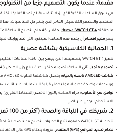
مقدمة: عندما يكون التصميم جزءاً من التكنولوجي
في سوق الساعات الذكية الذي يزداد تنافسية، لم تعد الكفاءة التقنية
المتقدم، والمظهر الكلاسيكي الفاخر الذي يلائم كل المناسبات. هذا ال
ما حققته
Huawei WATCH GT 4
بمقاس 46 ملم، لتصبح الساعة المثالية للرجل العصري.
يسر
متجر اهتمام
أن يقدم هذه الساعة المبتكرة، التي تعد بوابتك لحي
1. الجمالية الكلاسيكية بشاشة عصرية
تتميز WATCH GT 4 بتصميمها الذي يجمع بين أناقة الساعات التقليدية ومتانة الأجهزة الذكية:
تصميم متميز:
تأتي الساعة بتصميم متقن، حيث يبلغ وزن الهيكل 48 جراماً فقط، وهي مثالية للارتداء اليومي دون الشعور بالعبء.
شاشة AMOLED نابضة بالحياة:
ورسومات واضحة وحيوية، مما يجعل قراءة الإشعارات والبيانات 
توافق مع الأسلوب:
حزام الساعة باللون الأخضر (المطاط الفلوري) يمن
للاستخدام اليومي والرياضي.
2. شريكك في اللياقة والصحة (أكثر من 100 تمرين)
تتجاوز WATCH GT 4 مفهوم تتبع الخطوات لتصبح مدرباً صحياً شاملاً:
نظام تحديد المواقع (GPS) المتقدم:
مزودة بنظام GPS ع