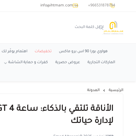
common.titles.skip_to_main_conten
info@ihtmam.com.sa
+966531878794
اهتمام
هواوي بورا 90 اس برو ماكس
تخفيضات
اهتمام يوفّر لك
الماركات التجارية
عروض حصرية
كفرات و حماية الشاشة
الرئيسية
المدونة
لإدارة حياتك