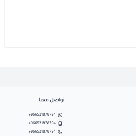
تواصل معنا
+966531878794
+966531878794
+966531878794