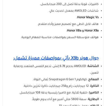
مستلزمات الطلاب
كاميرات قوية بدقة تصل إلى 200 ميجابكسل.
شاشات AMOLED بمعدل تحديث عالٍ.
:
Honor Magic Vs
هاتف قابل للطي مع تصميم مميز وأداء متقدم.
Honor X9a و Honor X8a
:
هواتف متوسطة السعر بمواصفات مناسبة للمهام اليومية.
جوال هونر X9b يأتي بمواصفات مميزة تشمل:
الشاشة
: AMOLED بحجم 6.78 إنش، تدعم اللمس المتعدد وحماية
للعين.
المعالج
: كوالكوم Snapdragon 6 Gen 1 ثماني النواة.
الذاكرة
: 12 جيجابايت رام و256 جيجابايت ذاكرة تخزين داخلية.
الكاميرا
: خلفية ثلاثية، مع كاميرا رئيسية بدقة 108 ميجابكسل.
البطارية
: سعة 5800 مللي أمبير مع أداء يدوم طويلاً.