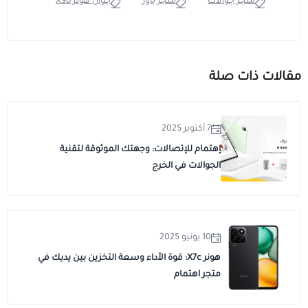
متجر جوالات
متجر باور
جوال هونر X9b
مقالات ذات صلة
7 أكتوبر 2025
إهتمام للإتصالات: وجهتك الموثوقة لتقنية
الجوالات في الخرج
10 يونيو 2025
هونر X7c: قوة الأداء وسعة التخزين بين يديك في
متجر اهتمام