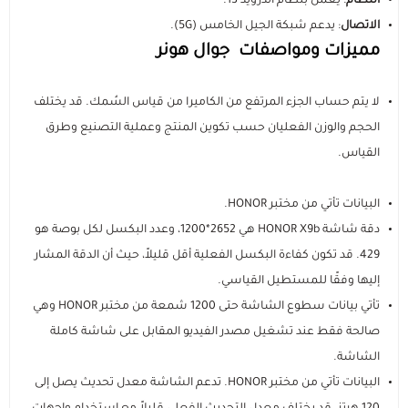
النظام
: يعمل بنظام أندرويد 13.
الاتصال
: يدعم شبكة الجيل الخامس (5G).
مميزات ومواصفات جوال هونر
لا يتم حساب الجزء المرتفع من الكاميرا من قياس السُمك. قد يختلف
الحجم والوزن الفعليان حسب تكوين المنتج وعملية التصنيع وطرق
القياس.
البيانات تأتي من مختبر HONOR.
دقة شاشة HONOR X9b هي 2652*1200، وعدد البكسل لكل بوصة هو
429. قد تكون كفاءة البكسل الفعلية أقل قليلاً، حيث أن الدقة المشار
إليها وفقًا للمستطيل القياسي.
تأتي بيانات سطوع الشاشة حتى 1200 شمعة من مختبر HONOR وهي
صالحة فقط عند تشغيل مصدر الفيديو المقابل على شاشة كاملة
الشاشة.
البيانات تأتي من مختبر HONOR. تدعم الشاشة معدل تحديث يصل إلى