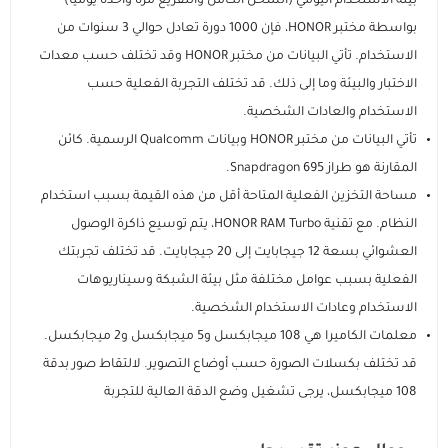
بيئة الاستخدام اليومي (الشحن الكامل والتفريغ مرة واحدة يوميًا)
بواسطة مختبر HONOR، فإن 1000 دورة تعادل حوالي 3 سنوات من
الاستخدام. تأتي البيانات من مختبر HONOR وقد تختلف حسب معدات
الاختبار والبيئة وما إلى ذلك. قد تختلف التجربة الفعلية حسب
الاستخدام والعادات الشخصية.
تأتي البيانات من مختبر HONOR وبيانات Qualcomm الرسمية. كائن
المقارنة هو طراز Snapdragon 695.
مساحة التخزين الفعلية المتاحة أقل من هذه القيمة بسبب استخدام
النظام. مع تقنية HONOR RAM Turbo، يتم توسيع ذاكرة الوصول
العشوائي بسعة 12 جيجابايت إلى 20 جيجابايت. قد تختلف تجربتك
الفعلية بسبب عوامل مختلفة مثل بيئة الشبكة وسيناريوهات
الاستخدام وعادات الاستخدام الشخصية.
معلمات الكاميرا هي 108 ميجابكسل و5 ميجابكسل و2 ميجابكسل.
قد تختلف بكسلات الصورة حسب أوضاع التصوير. لالتقاط صور بدقة
108 ميجابكسل، يرجى تشغيل وضع الدقة العالية للتجربة