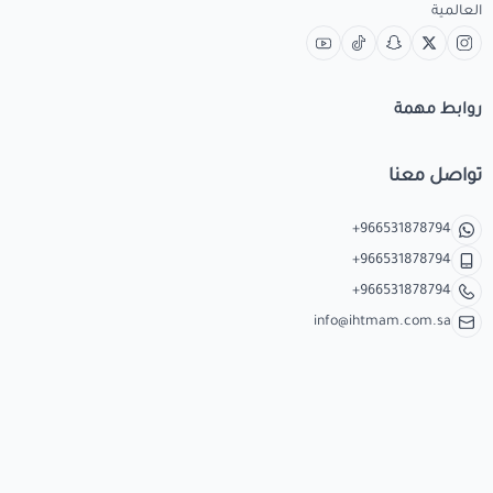
العالمية
روابط مهمة
تواصل معنا
+966531878794
+966531878794
+966531878794
info@ihtmam.com.sa