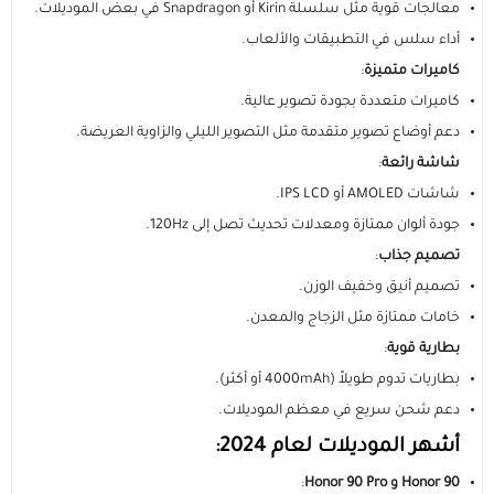
معالجات قوية مثل سلسلة Kirin أو Snapdragon في بعض الموديلات.
أداء سلس في التطبيقات والألعاب.
السماعات
عرض الكل
عرض الكل
الاجهزة المستعملة
اكسسوارات ايفون 17
مستلزمات السيارات
منصات وقواعد الشحن
استاندات وقواعد الجوال
كاميرات متميزة
:
كاميرات متعددة بجودة تصوير عالية.
ايفون 16
عرض الكل
عرض الكل
مكبرات الصوت
الإكسسوارات والحماية
راوترات ومودمات منزلية
استاندات وقواعد الايبات
بطاريات متنقلة باوربانك
حامل تثبيت الجوال والكاميرا
دعم أوضاع تصوير متقدمة مثل التصوير الليلي والزاوية العريضة.
شاشة رائعة
:
ايفون 15
داش كام
عرض الكل
عرض الكل
شاحن جداري
ملحقات الايباد
الألعاب والترفيه
ميكروفونات احترافية
سماعات أذن لاسلكية
مقويات إشارة الشبكة
شاشات AMOLED أو IPS LCD.
جودة ألوان ممتازة ومعدلات تحديث تصل إلى 120Hz.
رهيبنا
أقلام ذكية
عرض الكل
شواحن سيارة
راوترات متنقلة
بكجات الحماية
سماعات سلكية
كفرات سامسونج
أجهزة المنزل الذكي
وصلات ومحولات الصوت
قواعد تثبيت الجوال للسيارة
تصميم جذاب
:
تصميم أنيق وخفيف الوزن.
عرض الكل
كفرات ايباد
اضاءات تصوير
شاحن لا سلكي
سماعات الرأس
شاشات الحماية
كاميرات المراقبة
روترات ومودمات منزلية
شواحن ومحولات السيارة
المنتجات الدراسية والمكتبية
خامات ممتازة مثل الزجاج والمعدن.
بطارية قوية
:
عرض الكل
كاميرات تصوير
توصيلات كهربائية
بكجات حماية ايفون
شاشات حماية ايباد
اشتراكات ومشغلات بطارية السيارة
بطاريات تدوم طويلاً (4000mAh أو أكثر).
دعم شحن سريع في معظم الموديلات.
أدوات مكتبية ذكية
ملحقات سيارة متعددة
بكجات حماية سامسونج
حماية الكاميرا والعدسات
أشهر الموديلات لعام 2024:
Honor 90 و Honor 90 Pro
: