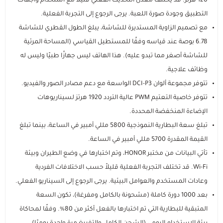
120 هرتز. قد يختلف معدل التحديث الفعلي قليلاً مع استخدام واجهات
التطبيق وجودة صورة اللعبة. يرجى الرجوع إلى التجربة الفعلية.
مع تصميم الزاوية المستديرة للشاشة، يبلغ الطول القطري للشاشة
6.78 بوصة عند قياسه وفقًا للمستطيل القياسي (المساحة المرئية
للشاشة أصغر مما تبدو عليه). هذا الهاتف ليس جهازًا طبيًا وليس له
وظائف علاجية.
تتوفر مجموعة ألوان DCI-P3 الواسعة مع دعم مصادر الصور والفيديو.
تتوفر خاصية التعتيم PWM عالية التردد 1920 هرتز لسيناريوهات
الإضاءة المنخفضة المحددة.
تبلغ سعة البطارية النموذجية 5800 مللي أمبير في الساعة، بينما تبلغ
القيمة المقدرة 5700 مللي أمبير في الساعة.
تأتي البيانات من مختبر HONOR، وتم اختبارها في وضع الطيران وبيئة
Wi-Fi. قد تختلف التجربة الفعلية قليلاً حسب الاختلافات الفردية
وعادات المستخدم والعوامل البيئية. يرجى الرجوع إلى السيناريو الفعلي.
بعد 1000 دورة كاملة (مشحونة بالكامل ومفرغة)، تكون السعة
المتبقية للبطارية التي تم اختبارها بالفعل أكثر من 80%. وفقًا لمحاكاة