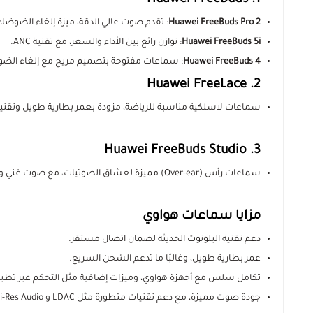
1. Huawei FreeBuds
Huawei FreeBuds Pro 2
: تقدم صوت عالي الدقة، ميزة إلغاء الضوضاء النشط (ANC)، 
Huawei FreeBuds 5i
: توازن رائع بين الأداء والسعر، مع تقنية ANC.
Huawei FreeBuds 4
: سماعات مفتوحة بتصميم مريح مع إلغاء ال
2. Huawei FreeLace
سماعات لاسلكية مناسبة للرياضة، مزودة بعمر بطارية طويل وتقنية
3. Huawei FreeBuds Studio
سماعات رأس (Over-ear) مميزة لعشاق الصوتيات، مع صوت غني وتكنولوجيا عزل ضوضاء ممتازة.
مزايا سماعات هواوي
دعم تقنية البلوتوث الحديثة لضمان اتصال مستقر.
عمر بطارية طويل، وغالبًا ما تدعم الشحن السريع.
تكامل سلس مع أجهزة هواوي، وميزات إضافية مثل التحكم عبر تطبيقات ei AI Life
جودة صوت مميزة، مع دعم تقنيات متطورة مثل LDAC و Hi-Res Audio.