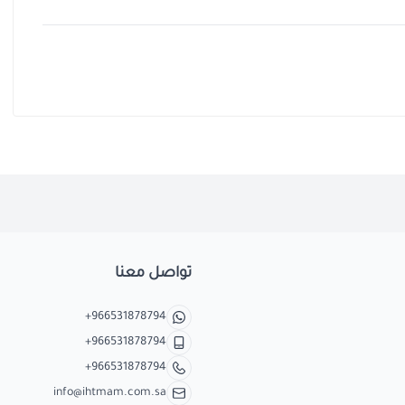
تواصل معنا
+966531878794
+966531878794
+966531878794
info@ihtmam.com.sa