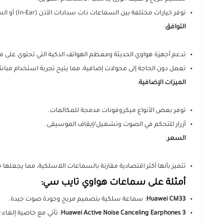
توفر خيارات مختلفة بين السماعات ذات سدادات الأذن (In-Ear) أو السماعات المفتوحة.
التوافق
:
تدعم أجهزة هواوي الحديثة ومعظم الهواتف الذكية التي تحتوي على منفذ -C
تعمل دون الحاجة إلى محولات إضافية، مما يتيح تجربة استخدام مباش
الميزات الإضافية
:
توفر بعض الأنواع ميكروفونات مدمجة للمكالمات.
أزرار للتحكم في الصوت وتشغيل/إيقاف الموسيقى.
السعر
:
تتميز بأنها أكثر اقتصادية مقارنة بالسماعات اللاسلكية، مما يجعلها خيا
أمثلة على سماعات هواوي تايب سي:
Huawei CM33
: سماعة سلكية بتصميم مريح وجودة صوت جيدة.
Huawei Active Noise Canceling Earphones 3
: تأتي مع خاصية إلغا