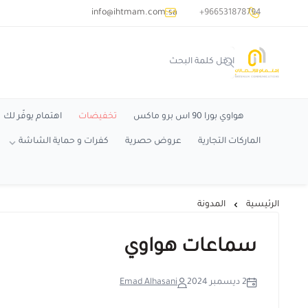
common.titles.skip_to_main_conten
info@ihtmam.com.sa
+966531878794
اهتمام
هواوي بورا 90 اس برو ماكس
تخفيضات
اهتمام يوفّر لك
الماركات التجارية
عروض حصرية
كفرات و حماية الشاشة
الرئيسية
المدونة
سماعات هواوي
2 ديسمبر 2024
Emad Alhasani