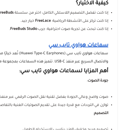
كيفية الاختيار؟
إذا كنت تفضل التصميم اللاسلكي الكامل: اختر من سلسلة
reeBuds
إذا كنت تركز على الأنشطة الرياضية:
FreeLace
خيار جيد.
إذا كنت تبحث عن تجربة صوت احترافية: جرب
FreeBuds Studio
.
سماعات هواوي تايب سي
سماعات هواوي تايب سي 
والاتصال السريع عبر منفذ USB-C. تتميز هذه السماعات بمجموعة من المواصفات التي تجعلها خيارًا عمليًا ومناسبًا لمختلف الاستخدامات.
أهم المزايا لسماعات هواوي تايب سي:
جودة الصوت
:
صوت واضح وعالي الجودة بفضل تقنية نقل الصوت الرقمي عبر منفذ USB-C.
توازن في الترددات مع قدرة جيدة على تقديم الصوتيات الغنية بالتفاص
التصميم
:
تصميم مريح وخفيف الوزن يناسب الاستخدام الطويل.