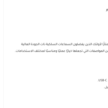
.
F
(Huawei Type-C Earphones) تُعد خيارًا ممتازًا لأولئك الذين يفضلون السماعات السلكية ذات الجودة العالية
يل.