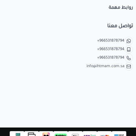
روابط مهمة
تواصل معنا
+966531878794
+966531878794
+966531878794
info@ihtmam.com.sa