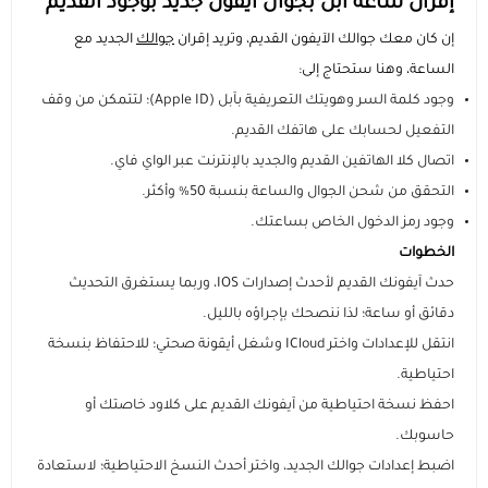
إقران ساعة آبل بجوال آيفون جديد بوجود القديم
إن كان معك جوالك الآيفون القديم، وتريد إقران
جوالك
الجديد مع
الساعة، وهنا ستحتاج إلى:
وجود كلمة السر وهويتك التعريفية بآبل (Apple ID)؛ لتتمكن من وقف
التفعيل لحسابك على هاتفك القديم.
اتصال كلا الهاتفين القديم والجديد بالإنترنت عبر الواي فاي.
التحقق من شحن الجوال والساعة بنسبة 50% وأكثر.
وجود رمز الدخول الخاص بساعتك.
الخطوات
حدث آيفونك القديم لأحدث إصدارات IOS، وربما يستغرق التحديث
دقائق أو ساعة؛ لذا ننصحك بإجراؤه بالليل.
انتقل للإعدادات واختر ICloud وشغل أيقونة صحتي؛ للاحتفاظ بنسخة
احتياطية.
احفظ نسخة احتياطية من آيفونك القديم على كلاود خاصتك أو
حاسوبك.
اضبط إعدادات جوالك الجديد، واختر أحدث النسخ الاحتياطية؛ لاستعادة