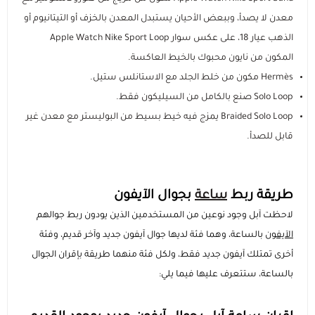
مستلزمات الطلاب
معدن لا يصدأ، وببعض الأحيان يستبدل المعدن بالخزف أو التيتانيوم أو
الذهب عيار 18، على عكس سوار Apple Watch Nike Sport Loop
المكون من نايون محبوك بالخيط العاكسة.
Hermès مكون من خلط الجلد مع الاستانلس ستيل.
Solo Loop صنع بالكامل من السيليكون فقط.
Braided Solo Loop يمزج فيه خيط بسيط من البوليستر مع معدن غير
قابل للصدأ.
طريقة ربط
ساعة
بجوال الآيفون
لاحظت آبل وجود نوعين من المستخدمين الذين يودون ربط جوالهم
الآيفون
بالساعة، وهما فئة لديها جوال آيفون جديد وآخر قديم، وفئة
أخرى تمتلك آيفون جديد فقط، ولكل فئة منهما طريقة بإقران الجوال
بالساعة، ستتعرف عليها فيما يلي: