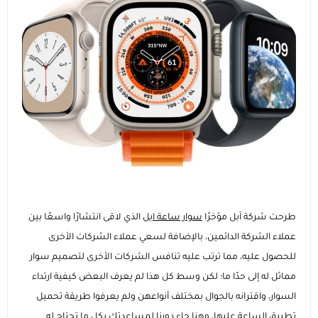
عرض الكل
إضاءات للتصوير
الاجهزة اللوحية و ملحقاتها
ايفون
عرض الكل
عصا السيلفي ومانع الاهتزاز
الساعات الذكية وسوارات اللياقة
ايباد ابل
سامسونج
عرض الكل
الماركات التجارية
هونر
ساعات ابل
عروض حصرية
ايباد سامسونج
انفينيكس
ايباد هواوي
ساعات سامسونج
كفرات و حماية الشاشة
طرحت شركة آبل مؤخرًا
سوار ساعة ابل
الذي لاقى انتشارًا واسعًا بين
شاومي
ايباد هونر
عرض الكل
ساعات هواوي
الشواحن والمنصات
عملاء الشركة الدائمين، بالإضافة لسعي عملاء الشركات الأخرى
للحصول عليه، مما ترتب عليه تنافس الشركات الأخرى لتصميم سوار
هواوي
عرض الكل
كفرات ايفون
اجهزة التابلت
الصوتيات والسماعات
ماركات ساعات متنوعة
مماثل له إلى حدًا ما؛ لكن وسط كل هذا لم يعرف البعض كيفية ارتداء
السوار، واقترانه بالجوال بمختلف أنواعهن ولم يعرفوا طريقة تحميل
كيابل
عرض الكل
عرض الكل
وصل حديثا
الأجهزة المنزلية والشبكات
إكسسوارات الأجهزة اللوحية
اكسسوارات الساعات الذكية
إكسسوارات الساعات (أساور وحماية)
تطبيق الساعة عليها، وهنا جاء دورنا لمساعدتك بكل ما تحتاج له.