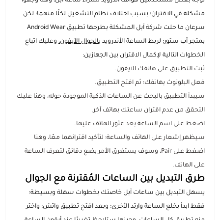
توجه بعض مستخدمين هواتف أندرويد لشراء ساعة آبل، وهنا وجهوا
مشكلة في الاقتران؛ بسبب اختلاف نظام التشغيل لكلًا منهما؛ لكن
سرعان ما حلت شركة آبل المشكلة بطرحها تطبيق Android Wear
بمتجر آب ستور؛ لربط الساعة الأندرويد
بالجوال الآيفون،
وعليك اتباع
الخطوات التالية لإكمال الاقتران بين الجهازين:
ثبت التطبيق على هاتفك الآيفون.
فعل البلوتوث بهاتفك؛ ثم افتح التطبيق.
سيبدأ التطبيق بالبحث عن الساعات الذكية الموجودة حوله، وهنا عليك
التحقق من عدم اقتران ساعتك بهاتف آخر.
اضغط على اسم الساعة بعد عثور الهاتف عليها.
سيظهر إشعار على الهاتف والساعة؛ لتأكيد اقترانهما معًا، وهنا
اضغط على Pair، وسوف يستغرق الأمر بضع دقائق لتعرف الساعة
على الهاتف.
طرق التبديل بين الساعات المُقترنة مع الجوال
يسهل التبديل بين ساعات آبل خاصتك بخطوات سهلة وبسيطة؛
فقط ابدأ بخلع الساعة وارتد الأخرى؛ وبعد افتح تطبيق واتش؛ واختر