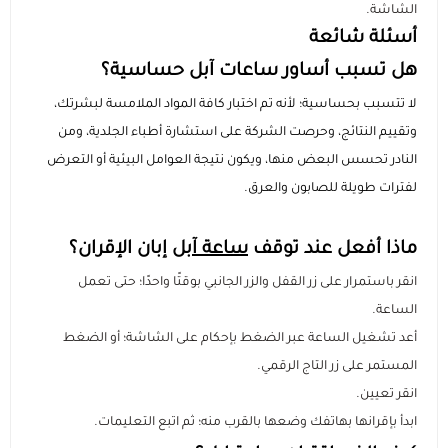
الشاشة.
أسئلة شائعة
هل تسبب أساور ساعات آبل حساسية؟
لا تتسبب بحساسية؛ لأنه تم اختبار كافة المواد الملامسة لبشرتك،
وتقييم النتائج، وحرصت الشركة على استشارة أطباء الجلدية، ومن
النادر تحسس البعض منها، ويكون نتيجة العوامل البيئية أو التعرض
لفترات طويلة للصابون والعرق.
ماذا أفعل عند توقف
ساعة آبل
إبان الإقران؟
انقر باستمرار على زر القفل والزر الجانبي بوقتًا واحدًا؛ حتى تعمل
الساعة.
أعد تشغيل الساعة عبر الضغط بإحكام على الشاشة؛ أو الضغط
المستمر على زر التاج الرقمي.
انقر تعيين.
ابدأ بإقرانها بهاتفك وضعها بالقرب منه؛ ثم اتبع التعليمات.