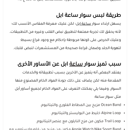
السماعات
عرض الكل
عرض الكل
الاجهزة المستعملة
اكسسوارات ايفون 17
مستلزمات السيارات
منصات وقواعد الشحن
استاندات وقواعد الجوال
طريقة لبس سوار ساعة ابل
يسهل ارتداء سوار
ساعة ابل
؛ لكن عليك معرفة المقاس الأنسب لك؛
ايفون 16
عرض الكل
عرض الكل
مكبرات الصوت
الإكسسوارات والحماية
راوترات ومودمات منزلية
استاندات وقواعد الايبات
بطاريات متنقلة باوربانك
حامل تثبيت الجوال والكاميرا
لأنه يحقق لك تجربة ممتعة لتطبيق نبض القلب وغيره من التطبيقات،
وعليك الحرص على كونها مربوطة بإحكام مع وجود فراغ بسيط؛
ايفون 15
داش كام
عرض الكل
عرض الكل
شاحن جداري
ملحقات الايباد
الألعاب والترفيه
ميكروفونات احترافية
سماعات أذن لاسلكية
مقويات إشارة الشبكة
لتهوية الجلد وضمان قراءة صحيحة من المستشعرات لنبض قلبك.
رهيبنا
أقلام ذكية
عرض الكل
شواحن سيارة
راوترات متنقلة
بكجات الحماية
سماعات سلكية
كفرات سامسونج
أجهزة المنزل الذكي
سبب تميز سوار
وصلات ومحولات الصوت
قواعد تثبيت الجوال للسيارة
ساعة
ابل عن الأساور الأخرى
يعتقد البعض أنه يتميز عن الآخرين بسبب تطبيقاته والخدمات
عرض الكل
كفرات ايباد
اضاءات تصوير
شاحن لا سلكي
سماعات الرأس
شاشات الحماية
كاميرات المراقبة
روترات ومودمات منزلية
شواحن ومحولات السيارة
المنتجات الدراسية والمكتبية
المقدمة منه؛ لكن يضاف على ذلك جودة المواد الخام المصنوع منها
السوار، وفيما يلي يمكنك التعرف على المواد الخام لجميع أساور آبل
عرض الكل
كاميرات تصوير
توصيلات كهربائية
بكجات حماية ايفون
شاشات حماية ايباد
اشتراكات ومشغلات بطارية السيارة
مثل سوار ساعة:
Ocean Band مزيج بين المطاط الفلوري والتيتانيوم.
Alpine Loop خليط من البوليستر والتيتانيوم.
أدوات مكتبية ذكية
ملحقات سيارة متعددة
بكجات حماية سامسونج
حماية الكاميرا والعدسات
Trail Loop مكون من مزج النايلون مع عنصر التيتانيوم.
Apple Watch Nike Sport Band مكون من مزيج من فلورولاستومير مع