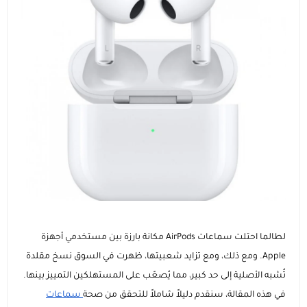
عرض الكل
إضاءات للتصوير
الاجهزة اللوحية و ملحقاتها
ايفون
عرض الكل
عصا السيلفي ومانع الاهتزاز
الساعات الذكية وسوارات اللياقة
ايباد ابل
سامسونج
عرض الكل
الماركات التجارية
هونر
ساعات ابل
عروض حصرية
ايباد سامسونج
انفينيكس
ايباد هواوي
ساعات سامسونج
كفرات و حماية الشاشة
شاومي
ايباد هونر
عرض الكل
ساعات هواوي
الشواحن والمنصات
لطالما احتلت سماعات AirPods مكانة بارزة بين مستخدمي أجهزة
Apple. ومع ذلك، ومع تزايد شعبيتها، ظهرت في السوق نسخ مقلدة
هواوي
عرض الكل
كفرات ايفون
اجهزة التابلت
الصوتيات والسماعات
ماركات ساعات متنوعة
تُشبه الأصلية إلى حد كبير، مما يُصعّب على المستهلكين التمييز بينها.
في هذه المقالة، سنقدم دليلاً شاملاً للتحقق من صحة
سماعات
كيابل
عرض الكل
عرض الكل
وصل حديثا
الأجهزة المنزلية والشبكات
إكسسوارات الأجهزة اللوحية
اكسسوارات الساعات الذكية
إكسسوارات الساعات (أساور وحماية)