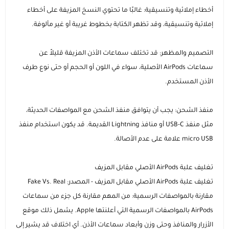
أخطاء إملائية وتنسيقية: غالبًا ما تحتوي النسخ المزيفة على أخطاء
إملائية وتنسيقية، وقد تظهر الكتابة بخطوط غريبة أو غير مألوفة.
التصميم والمظهر: قد تختلف سماعات الأذن المزيفة قليلاً عن
سماعات AirPods الأصلية، سواء في اللون أو الحجم أو حتى نوع طرف
الأذن المستخدم.
منفذ الشحن: يجب أن يتوافق منفذ الشحن مع المواصفات الحديثة،
مثل منفذ USB-C أو منافذ Lightning القديمة. قد يكون استخدام منفذ
micro USB علامة على عدم الأصالة.
تغليف علبة AirPods الأصلي مقابل المزيف
تغليف علبة AirPods الأصلي مقابل المزيف - المصدر: Fake Vs. Real
مقارنة بالمواصفات الرسمية: من المهم مقارنة كل جزء من سماعات
AirPods بالمواصفات الرسمية التي أعلنتها Apple. يشمل ذلك موقع
الأزرار والمنافذ وحتى وزن وأبعاد سماعات الأذن. أي اختلاف قد يشير إلى