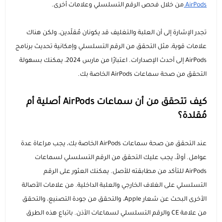
AirPods
من خلال فحص الرقم التسلسلي وعلامات أخرى.
السماعات
عرض الكل
عرض الكل
الاجهزة المستعملة
اكسسوارات ايفون 17
مستلزمات السيارات
منصات وقواعد الشحن
استاندات وقواعد الجوال
تجدر الإشارة إلى أن العلبة والتغليف قد يكونان مُقلّدين، ولكن هناك
علامات قوية، مثل التحقق من الرقم التسلسلي وإمكانية تحديث برنامج
ايفون 16
عرض الكل
عرض الكل
مكبرات الصوت
الإكسسوارات والحماية
راوترات ومودمات منزلية
استاندات وقواعد الايبات
بطاريات متنقلة باوربانك
حامل تثبيت الجوال والكاميرا
AirPods إلى أحدث الإصدارات. اعتبارًا من مارس 2024، يمكنك بسهولة
التحقق من صحة سماعات AirPods الخاصة بك.
ايفون 15
داش كام
عرض الكل
عرض الكل
شاحن جداري
ملحقات الايباد
الألعاب والترفيه
ميكروفونات احترافية
سماعات أذن لاسلكية
مقويات إشارة الشبكة
كيف تتحقق من أن سماعات AirPods أصلية أم
رهيبنا
أقلام ذكية
عرض الكل
شواحن سيارة
راوترات متنقلة
بكجات الحماية
سماعات سلكية
كفرات سامسونج
أجهزة المنزل الذكي
وصلات ومحولات الصوت
قواعد تثبيت الجوال للسيارة
مُقلدة؟
عرض الكل
كفرات ايباد
اضاءات تصوير
شاحن لا سلكي
سماعات الرأس
شاشات الحماية
كاميرات المراقبة
روترات ومودمات منزلية
شواحن ومحولات السيارة
المنتجات الدراسية والمكتبية
عند التحقق من صحة سماعات AirPods الخاصة بك، يجب مراعاة عدة
عوامل. أولاً، يجب عليك التحقق من الرقم التسلسلي لسماعات
عرض الكل
كاميرات تصوير
توصيلات كهربائية
بكجات حماية ايفون
شاشات حماية ايباد
اشتراكات ومشغلات بطارية السيارة
AirPods للتأكد من مطابقته للأصل. يمكنك العثور على الرقم
التسلسلي على الغلاف الخارجي والعلبة الداخلية. من علامات الأصالة
أدوات مكتبية ذكية
ملحقات سيارة متعددة
بكجات حماية سامسونج
حماية الكاميرا والعدسات
الأخرى البحث عن شعار Apple، والتحقق من جودة التصنيع، والتحقق
من علامة CE والرقم التسلسلي لسماعات الأذن. باتباع هذه الطرق