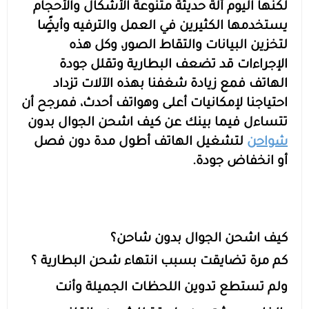
لكنها اليوم ألة حديثة متنوعة الأشكال والأحجام
يستخدمها الكثيرين في العمل والترفيه وأيضًٍا
السماعات
عرض الكل
عرض الكل
الاجهزة المستعملة
اكسسوارات ايفون 17
مستلزمات السيارات
منصات وقواعد الشحن
استاندات وقواعد الجوال
لتخزين البيانات والتقاط الصور، وكل هذه
الإجراءات قد تضعف البطارية وتقلل جودة
ايفون 16
عرض الكل
عرض الكل
مكبرات الصوت
الإكسسوارات والحماية
راوترات ومودمات منزلية
استاندات وقواعد الايبات
بطاريات متنقلة باوربانك
حامل تثبيت الجوال والكاميرا
الهاتف فمع زيادة شغفنا بهذه الآلات تزداد
احتياجنا لإمكانيات أعلى وهواتف أحدث، فمرجح أن
ايفون 15
داش كام
عرض الكل
عرض الكل
شاحن جداري
ملحقات الايباد
الألعاب والترفيه
ميكروفونات احترافية
سماعات أذن لاسلكية
مقويات إشارة الشبكة
تتساءل فيما بينك عن كيف اشحن الجوال بدون
شواحن
لتشغيل الهاتف أطول مدة دون فصل
رهيبنا
أقلام ذكية
عرض الكل
شواحن سيارة
راوترات متنقلة
بكجات الحماية
سماعات سلكية
كفرات سامسونج
أجهزة المنزل الذكي
وصلات ومحولات الصوت
قواعد تثبيت الجوال للسيارة
أو انخفاض جودة.
عرض الكل
كفرات ايباد
اضاءات تصوير
شاحن لا سلكي
سماعات الرأس
شاشات الحماية
كاميرات المراقبة
روترات ومودمات منزلية
شواحن ومحولات السيارة
المنتجات الدراسية والمكتبية
عرض الكل
كاميرات تصوير
توصيلات كهربائية
بكجات حماية ايفون
شاشات حماية ايباد
اشتراكات ومشغلات بطارية السيارة
كيف اشحن الجوال بدون شاحن؟
كم مرة تضايقت بسبب انتهاء شحن البطارية ؟
أدوات مكتبية ذكية
ملحقات سيارة متعددة
بكجات حماية سامسونج
حماية الكاميرا والعدسات
ولم تستطع تدوين اللحظات الجميلة وأنت