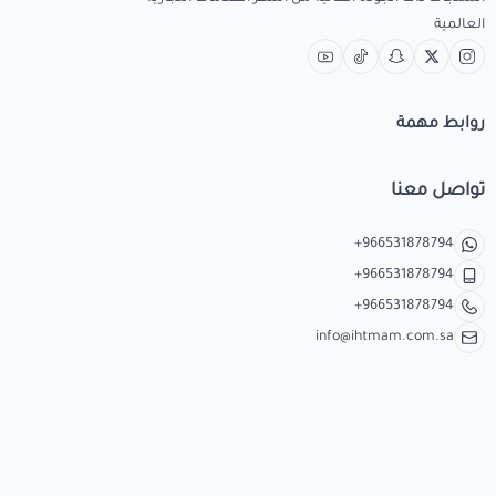
العالمية
روابط مهمة
تواصل معنا
+966531878794
+966531878794
+966531878794
info@ihtmam.com.sa