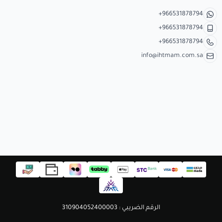
+966531878794
+966531878794
+966531878794
info@ihtmam.com.sa
الرقم الضريبي : 310904052400003