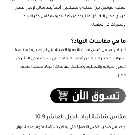
عملية التواصل بين الطلبة والمعلمين، أيضاً يعد مثالي لإنجاز العمل
السماعات
عرض الكل
عرض الكل
الاجهزة المستعملة
اكسسوارات ايفون 17
مستلزمات السيارات
منصات وقواعد الشحن
استاندات وقواعد الجوال
من أي مكان إليك كل ما تريده عن كيف اعرف مقاس كفر الايباد
ومميزات كل منهما.
ايفون 16
عرض الكل
عرض الكل
مكبرات الصوت
الإكسسوارات والحماية
راوترات ومودمات منزلية
استاندات وقواعد الايبات
بطاريات متنقلة باوربانك
حامل تثبيت الجوال والكاميرا
ما هي مقاسات الايباد؟
ايفون 15
داش كام
عرض الكل
عرض الكل
شاحن جداري
ملحقات الايباد
الألعاب والترفيه
ميكروفونات احترافية
سماعات أذن لاسلكية
مقويات إشارة الشبكة
الايباد واحد من ضمن أحدث الأجهزة الحديثة التي تم إصدارها منذ عدة
سنوات، ويعتبر الايباد من أفضل الأجهزة التي تستخدم في الكثير من
رهيبنا
أقلام ذكية
عرض الكل
شواحن سيارة
راوترات متنقلة
بكجات الحماية
سماعات سلكية
كفرات سامسونج
أجهزة المنزل الذكي
وصلات ومحولات الصوت
قواعد تثبيت الجوال للسيارة
الأمور الحياتية والعملية، واختلفت مقاسات الايباد حسب اختلاف
الجيل.
عرض الكل
كفرات ايباد
اضاءات تصوير
شاحن لا سلكي
سماعات الرأس
شاشات الحماية
كاميرات المراقبة
روترات ومودمات منزلية
شواحن ومحولات السيارة
المنتجات الدراسية والمكتبية
عرض الكل
كاميرات تصوير
توصيلات كهربائية
بكجات حماية ايفون
شاشات حماية ايباد
اشتراكات ومشغلات بطارية السيارة
مقاس شاشة ايباد الجيل العاشر 10.9
أدوات مكتبية ذكية
ملحقات سيارة متعددة
بكجات حماية سامسونج
حماية الكاميرا والعدسات
واحد من ضمن أفضل الأجهزة التي يمكن شرائها، متوفر منه 4 ألوان