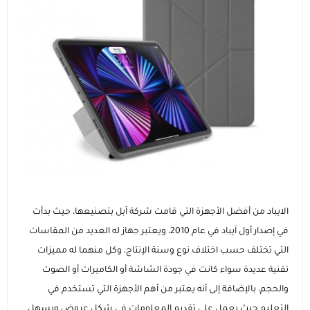
عرض الكل
إضاءات للتصوير
الاجهزة اللوحية و ملحقاتها
ايفون
عرض الكل
عصا السيلفي ومانع الاهتزاز
الساعات الذكية وسوارات اللياقة
ايباد ابل
سامسونج
عرض الكل
الماركات التجارية
هونر
ساعات ابل
عروض حصرية
ايباد سامسونج
انفينيكس
ايباد هواوي
ساعات سامسونج
كفرات و حماية الشاشة
الايباد من أفضل الأجهزة التي قامت شركة آبل بتصنيعها، حيث بدأت
شاومي
ايباد هونر
عرض الكل
ساعات هواوي
الشواحن والمنصات
في إصدار أول آيباد في عام 2010، ويعتبر جهاز له العديد من المقاسات
التي تختلف حسب اختلاف نوع وسنة الإنتاج، وكل منهما له مميزات
هواوي
عرض الكل
كفرات ايفون
اجهزة التابلت
الصوتيات والسماعات
ماركات ساعات متنوعة
تقنية عديدة سواء كانت في جودة الشاشة أو الكاميرات أو الصوت
والحجم، بالإضافة إلى أنه يعتبر من أهم الأجهزة التي تستخدم في
كيابل
عرض الكل
عرض الكل
وصل حديثا
الأجهزة المنزلية والشبكات
إكسسوارات الأجهزة اللوحية
اكسسوارات الساعات الذكية
إكسسوارات الساعات (أساور وحماية)
التعليم حيث يعمل على تقديم المعلومات في شكل عروض ويسهل