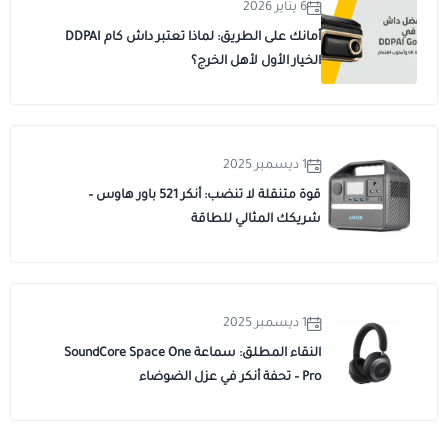
6 يناير 2026
أمانك على الطريق: لماذا تعتبر داش كام DDPAI
الخيار الأول لأهل الخرج؟
1 ديسمبر 2025
قوة متنقلة لا تنضب: أنكر 521 باور هاوس –
شريكك المثالي للطاقة
1 ديسمبر 2025
النقاء المطلق: سماعة SoundCore Space One
Pro – تحفة أنكر في عزل الضوضاء