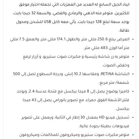
ايباد الجيل السابع له العديد من الممزيات التي تجعله اختيار موفق
للكثيرين، متوفر منه الذهبي والرمادي والفضي، والسعة 32 جيجا بايت،
يوجد سعة تبلغ 128 جيجا بايت، يأتي معه كابل USB للشحن ومحول
طاقة.
العرض يبلغ 250.6 مللي متر، والطول 174.1 مللي متر، والعمق 7.5 مللي
متر أما الوزن 483 مللي متر.
متوفر به زر شاشة رئيسية و مكبرات صوت ستيريو، و أزرار لرفع
وخفض الصوت.
الشاشة RETINA، ومقاسها 10.2 إنش، ودرجة السطوع تصل إلى 500
شمعة/ متر مربع.
كاميرا بوضوح يصل إلى 8 ميجا بيكسل مع فتحة عدسة 2.4، ويوجد
فلتر الأشعة الفوق حمراء، مع تصوير بانورامي يصل إلى 43 ميجا
بيكسل.
تسجيل فيديو HD بمعدل 30 إطار في الثانية، ويعمل على تصوير
فيديوهات بطيئة بجودة عالية.
متوفر مكبرات صوت ستيريو وميكروفون للمكالمات وميكروفون