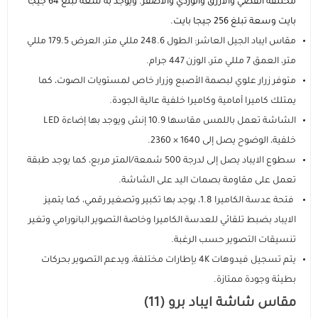
مستلزمات الطلاب
مختلفة الفضي والأزرق والوردي والأصفر. ويوجد به سعة تبلغ 64 جيجا
بايت وسعة تبلغ 256 جيجا بايت.
مقاس ايباد الجيل العاشر: الطول 248.6 مللي متر، العرض 179.5 مللي
متر، العمق 7 مللي متر، الوزن 447 جرام.
متوفر زرار علوي لبصمة الأصبع وزرار خاص لمستويات الصوت، كما
يمتلك كاميرا أمامية وكاميرا خلفية عالية الجودة.
الشاشة تعمل باللمس مقاسها 10.9 إنش ويوجد بها إضاءة LED
خلفية، الوضوح يصل إلى 1640 × 2360.
سطوع الايباد يصل إلى لدرجة 500 شمعة/المتر مربع، كما يوجد طبقة
تعمل على مقاومة بصمات اليد على الشاشة.
فتحة عدسة الكاميرا 1.8، يوجد بها تكبير وتصغير رقمي، كما يتميز
الايباد بضبط تلقائي للعدسة الكاميرا وخاصة التصوير البانورامي وتغير
تنسيقات التصوير حسب الرغبة.
يتم تسجيل فيدوهات 4K بإطارات مختلفة، ويدعم التصوير بحركات
بطيئة وجودة ممتازة.
مقاس شاشة ايباد برو (11)