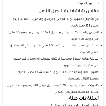
للفيديو والصوت.
مقاس شاشة ايباد الجيل الثامن
من الأجيال المميزة بلونها الفضي والرمادي والذهبي، سعة 32 جيجا
بايت و128 جيجا بايت.
العرض يبلغ 250.6 مللي متر، والطول 174.1 ملل متر، والعمق 7.5 مللي
متر، ووزنها 490 جرام.
به مقبس لسماعات الرأس مقاس 3.5 مللي متر، وزر لرفع الصوت وزر
خفض الصوت.
شاشة عالية الجودة حساسة لا تترك بصمات أو أوساخ، كما يحتوي
على مكبرات صوت ستيريو.
كاميرا 8MP، وفتحة عدسة 2.4، يوجد فلتر للأشعة تحت الحمراء،
وضبط تلقائي للعدسة.
كاميرات أمامية بوضوح 1.2MP، وتسجيل فيديو HD، ومتوفر نمط تصوير
متتابع مع ضبط التعريض الضوئي.
أسئلة ذات صلة