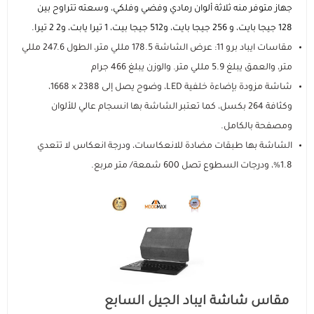
جهاز متوفر منه ثلاثة ألوان رمادي وفضي وفلكي، وسعته تتراوح بين
128 جيجا بايت، و 256 جيجا بايت، و512 جيجا بيت، 1 تيرا يابت، و2 2 تيرا.
مقاسات ايباد برو 11: عرض الشاشة 178.5 مللي متر، الطول 247.6 مللي
متر، والعمق يبلغ 5.9 مللي متر. والوزن يبلغ 466 جرام
شاشة مزودة بإضاءة خلفية LED، وضوح يصل إلى 2388 × 1668،
وكثافة 264 بكسل، كما تعتبر الشاشة بها انسجام عالي للألوان
ومصفحة بالكامل.
الشاشة بها طبقات مضادة للانعكاسات، ودرجة انعكاس لا تتعدي
1.8%، ودرجات السطوع تصل 600 شمعة/ متر مربع.
مقاس شاشة ايباد الجيل السابع