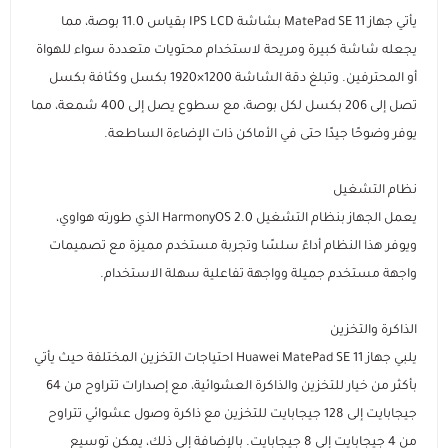
مستلزمات الطلاب
يأتي جهاز MatePad SE 11 بشاشة IPS LCD بقياس 11.0 بوصة، مما
يجعله شاشة كبيرة ومريحة لاستخدام محتويات متعددة سواء للهواة
أو المحترفين. وتبلغ دقة الشاشة 1200×1920 بكسل وكثافة بكسل
تصل إلى 206 بكسل لكل بوصة، مع سطوع يصل إلى 400 شمعة، مما
يوفر وضوحًا جيدًا حتى في الأماكن ذات الإضاءة الساطعة.
نظام التشغيل
يعمل الجهاز بنظام التشغيل HarmonyOS 2.0 الذي طورته هواوي،
ويوفر هذا النظام أداءً سلسًا وتجربة مستخدم مميزة مع تصميمات
واجهة مستخدم جميلة وواجهة تفاعلية سهلة الاستخدام.
الذاكرة والتخزين
يلبي جهاز Huawei MatePad SE 11 احتياجات التخزين المختلفة حيث يأتي
بأكثر من خيار للتخزين والذاكرة العشوائية، مع إصدارات تتراوح من 64
جيجابايت إلى 128 جيجابايت للتخزين مع ذاكرة وصول عشوائي تتراوح
من 4 جيجابايت إلى 8 جيجابايت. بالإضافة إلى ذلك، يمكن توسيع