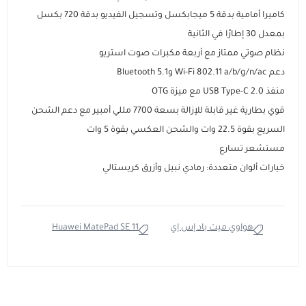
كاميرا أمامية بدقة 5 ميجابكسل وتسجيل الفيديو بدقة 720 بكسل
بمعدل 30 إطارًا في الثانية
نظام صوتي ممتاز مع أربعة مكبرات صوت استريو
دعم Wi-Fi 802.11 a/b/g/n/ac وBluetooth 5.1
منفذ USB Type-C 2.0 مع ميزة OTG
قوي بطارية غير قابلة للإزالة بسعة 7700 مللي أمبير مع دعم الشحن
السريع بقوة 22.5 وات والشحن العكسي بقوة 5 وات
مستشعر تسارع
خيارات ألوان متعددة: رمادي نبيل وأزرق كريستالي
هواوي ميت باد إس إي
Huawei MatePad SE 11