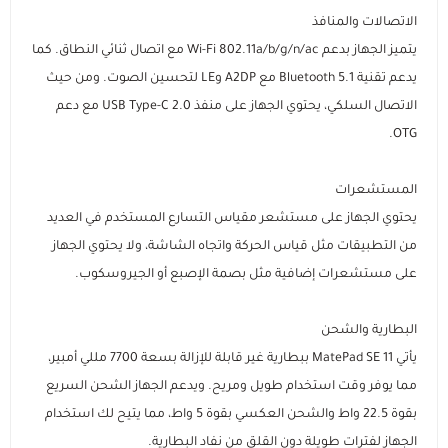
الاتصالات والمنافذ
يتميز الجهاز بدعم Wi-Fi 802.11a/b/g/n/ac مع اتصال ثنائي النطاق. كما
يدعم تقنية Bluetooth 5.1 مع A2DP وLE لتحسين الصوت. ومن حيث
الاتصال السلكي، يحتوي الجهاز على منفذ USB Type-C 2.0 مع دعم
OTG.
المستشعرات
يحتوي الجهاز على مستشعر مقياس التسارع المستخدم في العديد
من التطبيقات مثل قياس الحركة واتجاه الشاشة، ولا يحتوي الجهاز
على مستشعرات إضافية مثل بصمة الإصبع أو الجيروسكوب.
البطارية والشحن
يأتي MatePad SE 11 ببطارية غير قابلة للإزالة بسعة 7700 مللي أمبير،
مما يوفر وقت استخدام طويل ومريح. ويدعم الجهاز الشحن السريع
بقوة 22.5 واط والشحن العكسي بقوة 5 واط، مما يتيح لك استخدام
الجهاز لفترات طويلة دون القلق من نفاد البطارية.