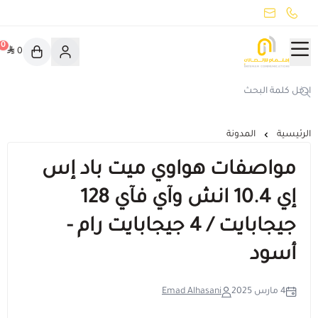
common.titles.skip_to_main_conten
جميع الأقسام
0
0
اهتمام
هواوي بورا 90 اس برو ماكس
تخفيضات
الرئيسية
المدونة
اهتمام يوفّر لك
مواصفات هواوي ميت باد إس
ايفون 17
إي 10.4 انش وآي فآي 128
جيجابايت / 4 جيجابايت رام -
صناع المحتوى
أسود
عرض الكل
مبخرة ذكية
4 مارس 2025
Emad Alhasani
الهواتف الذكية
أدوات صانع محتوى