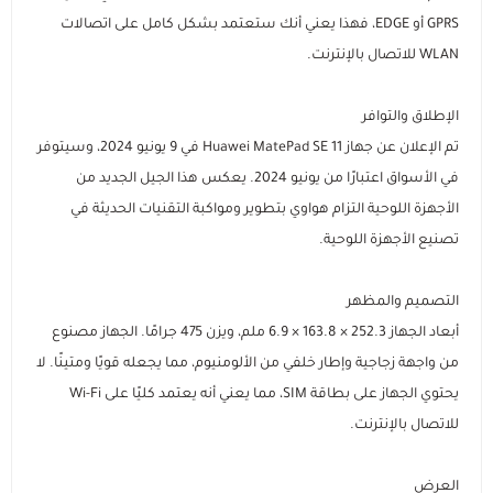
GPRS أو EDGE، فهذا يعني أنك ستعتمد بشكل كامل على اتصالات
السماعات
عرض الكل
عرض الكل
الاجهزة المستعملة
اكسسوارات ايفون 17
مستلزمات السيارات
منصات وقواعد الشحن
استاندات وقواعد الجوال
WLAN للاتصال بالإنترنت.
ايفون 16
عرض الكل
عرض الكل
مكبرات الصوت
الإكسسوارات والحماية
راوترات ومودمات منزلية
استاندات وقواعد الايبات
بطاريات متنقلة باوربانك
حامل تثبيت الجوال والكاميرا
الإطلاق والتوافر
تم الإعلان عن جهاز Huawei MatePad SE 11 في 9 يونيو 2024، وسيتوفر
ايفون 15
داش كام
عرض الكل
عرض الكل
شاحن جداري
ملحقات الايباد
الألعاب والترفيه
ميكروفونات احترافية
سماعات أذن لاسلكية
مقويات إشارة الشبكة
في الأسواق اعتبارًا من يونيو 2024. يعكس هذا الجيل الجديد من
الأجهزة اللوحية التزام هواوي بتطوير ومواكبة التقنيات الحديثة في
تصنيع الأجهزة اللوحية.
رهيبنا
أقلام ذكية
عرض الكل
شواحن سيارة
راوترات متنقلة
بكجات الحماية
سماعات سلكية
كفرات سامسونج
أجهزة المنزل الذكي
وصلات ومحولات الصوت
قواعد تثبيت الجوال للسيارة
التصميم والمظهر
عرض الكل
كفرات ايباد
اضاءات تصوير
شاحن لا سلكي
سماعات الرأس
شاشات الحماية
كاميرات المراقبة
روترات ومودمات منزلية
شواحن ومحولات السيارة
المنتجات الدراسية والمكتبية
أبعاد الجهاز 252.3 × 163.8 × 6.9 ملم، ويزن 475 جرامًا. الجهاز مصنوع
من واجهة زجاجية وإطار خلفي من الألومنيوم، مما يجعله قويًا ومتينًا. لا
عرض الكل
كاميرات تصوير
توصيلات كهربائية
بكجات حماية ايفون
شاشات حماية ايباد
اشتراكات ومشغلات بطارية السيارة
يحتوي الجهاز على بطاقة SIM، مما يعني أنه يعتمد كليًا على Wi-Fi
للاتصال بالإنترنت.
أدوات مكتبية ذكية
ملحقات سيارة متعددة
بكجات حماية سامسونج
حماية الكاميرا والعدسات
العرض