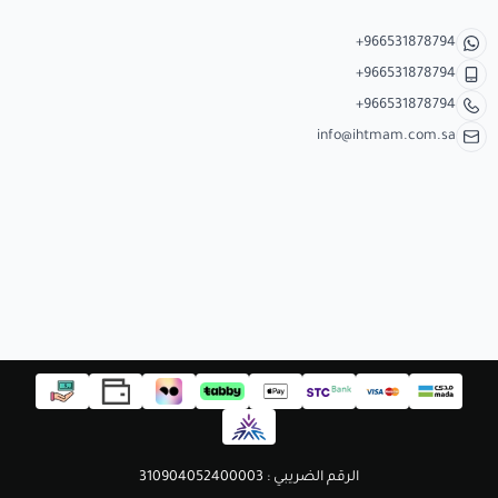
+966531878794
+966531878794
+966531878794
info@ihtmam.com.sa
الرقم الضريبي : 310904052400003