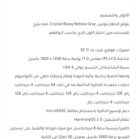
الألوان والتصميم
يتوفر الجهاز بلونين، Nebula Gray وCrystal Blue، مما يتيح
للمستخدمين اختيار اللون الذي يناسب أذواقهم.
مميزات هواوي ميت باد SE 11
شاشة IPS LCD مقاس 11.0 بوصة بدقة 1200 × 1920 بكسل
نسبة الشاشة إلى الجسم حوالي 84.9٪
واجهة أمامية زجاجية عالية الجودة وإطار وغطاء خلفي من الألومنيوم
خيارات متعددة للذاكرة الداخلية بما في ذلك 64 جيجابايت 4 جيجابايت
رام، 128 جيجابايت 4 جيجابايت رام، 128 جيجابايت 6 جيجابايت رام، 128
جيجابايت 8 جيجابايت رام
دعم توسيع الذاكرة باستخدام بطاقة microSDXC
نظام التشغيل HarmonyOS 2.0
كاميرا رئيسية بدقة 8 ميجابكسل مع ميزة بانوراما والقدرة على تسجيل
الفيديو بدقة 1080 بكسل بمعدل 30 إطارًا في الثانية